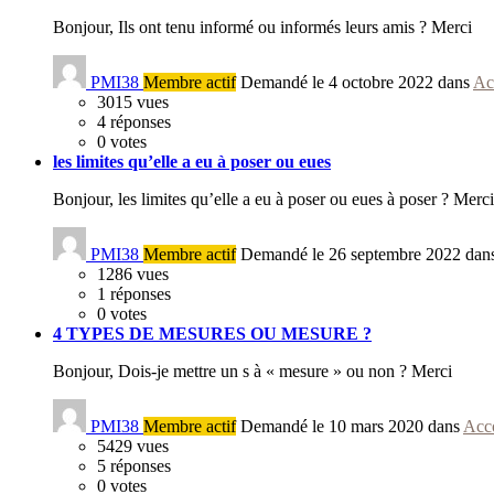
Bonjour, Ils ont tenu informé ou informés leurs amis ? Merci
PMI38
Membre actif
Demandé le 4 octobre 2022 dans
Ac
3015
vues
4
réponses
0
votes
les limites qu’elle a eu à poser ou eues
Bonjour, les limites qu’elle a eu à poser ou eues à poser ? Merci
PMI38
Membre actif
Demandé le 26 septembre 2022 dan
1286
vues
1
réponses
0
votes
4 TYPES DE MESURES OU MESURE ?
Bonjour, Dois-je mettre un s à « mesure » ou non ? Merci
PMI38
Membre actif
Demandé le 10 mars 2020 dans
Acc
5429
vues
5
réponses
0
votes