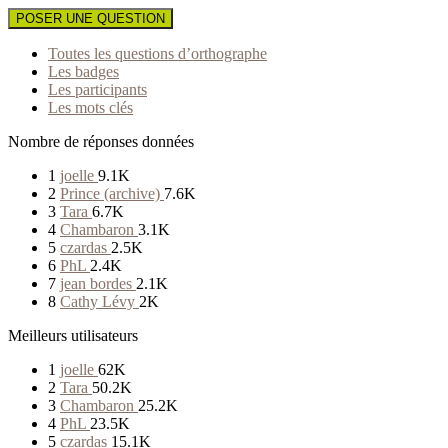
POSER UNE QUESTION
Toutes les questions d’orthographe
Les badges
Les participants
Les mots clés
Nombre de réponses données
1
joelle
9.1K
2
Prince (archive)
7.6K
3
Tara
6.7K
4
Chambaron
3.1K
5
czardas
2.5K
6
PhL
2.4K
7
jean bordes
2.1K
8
Cathy Lévy
2K
Meilleurs utilisateurs
1
joelle
62K
2
Tara
50.2K
3
Chambaron
25.2K
4
PhL
23.5K
5
czardas
15.1K