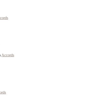
cords
s
Accords
ords