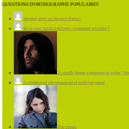
QUESTIONS D'ORTHOGRAPHE POPULAIRES
divorcé avec ou divorcé d'avec.
Ils se sont suivi(s) de près : comment accorder ?
À quelle forme conjuguer le verbe "être
Complément circonstanciel et participe passé
Par contre