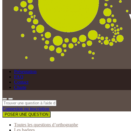
Présentation
FAQ
Contact
Charte
Connexion ou inscription
POSER UNE QUESTION
Toutes les questions d’orthographe
Les badges