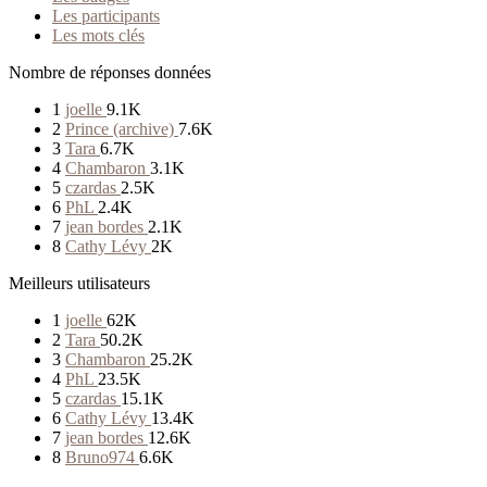
Les participants
Les mots clés
Nombre de réponses données
1
joelle
9.1K
2
Prince (archive)
7.6K
3
Tara
6.7K
4
Chambaron
3.1K
5
czardas
2.5K
6
PhL
2.4K
7
jean bordes
2.1K
8
Cathy Lévy
2K
Meilleurs utilisateurs
1
joelle
62K
2
Tara
50.2K
3
Chambaron
25.2K
4
PhL
23.5K
5
czardas
15.1K
6
Cathy Lévy
13.4K
7
jean bordes
12.6K
8
Bruno974
6.6K