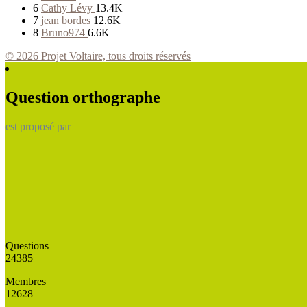
6
Cathy Lévy
13.4K
7
jean bordes
12.6K
8
Bruno974
6.6K
© 2026 Projet Voltaire, tous droits réservés
Question orthographe
est proposé par
Questions
24385
Membres
12628