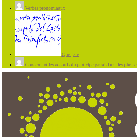
Verbes pronominaux
Que j'aie
Concernant les accords du participe passé dans des phrases