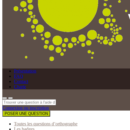
Présentation
FAQ
Contact
Charte
Connexion ou inscription
POSER UNE QUESTION
Toutes les questions d’orthographe
Les badges