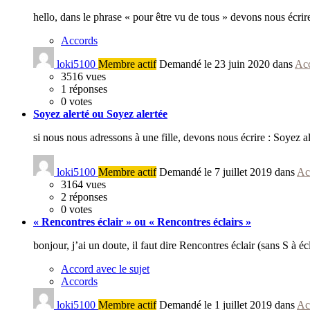
hello, dans le phrase « pour être vu de tous » devons nous écri
Accords
loki5100
Membre actif
Demandé le 23 juin 2020 dans
Ac
3516
vues
1
réponses
0
votes
Soyez alerté ou Soyez alertée
si nous nous adressons à une fille, devons nous écrire : Soyez
loki5100
Membre actif
Demandé le 7 juillet 2019 dans
Ac
3164
vues
2
réponses
0
votes
« Rencontres éclair » ou « Rencontres éclairs »
bonjour, j’ai un doute, il faut dire Rencontres éclair (sans S à 
Accord avec le sujet
Accords
loki5100
Membre actif
Demandé le 1 juillet 2019 dans
Ac