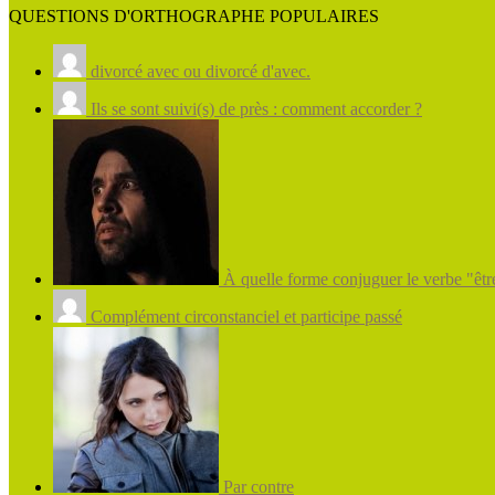
QUESTIONS D'ORTHOGRAPHE POPULAIRES
divorcé avec ou divorcé d'avec.
Ils se sont suivi(s) de près : comment accorder ?
À quelle forme conjuguer le verbe "être
Complément circonstanciel et participe passé
Par contre