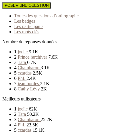
POSER UNE QUESTION
Toutes les questions d’orthographe
Les badges
Les participants
Les mots clés
Nombre de réponses données
1
joelle
9.1K
2
Prince (archive)
7.6K
3
Tara
6.7K
4
Chambaron
3.1K
5
czardas
2.5K
6
PhL
2.4K
7
jean bordes
2.1K
8
Cathy Lévy
2K
Meilleurs utilisateurs
1
joelle
62K
2
Tara
50.2K
3
Chambaron
25.2K
4
PhL
23.5K
5
czardas
15.1K