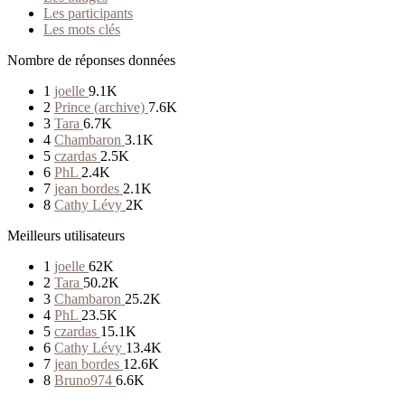
Les participants
Les mots clés
Nombre de réponses données
1
joelle
9.1K
2
Prince (archive)
7.6K
3
Tara
6.7K
4
Chambaron
3.1K
5
czardas
2.5K
6
PhL
2.4K
7
jean bordes
2.1K
8
Cathy Lévy
2K
Meilleurs utilisateurs
1
joelle
62K
2
Tara
50.2K
3
Chambaron
25.2K
4
PhL
23.5K
5
czardas
15.1K
6
Cathy Lévy
13.4K
7
jean bordes
12.6K
8
Bruno974
6.6K