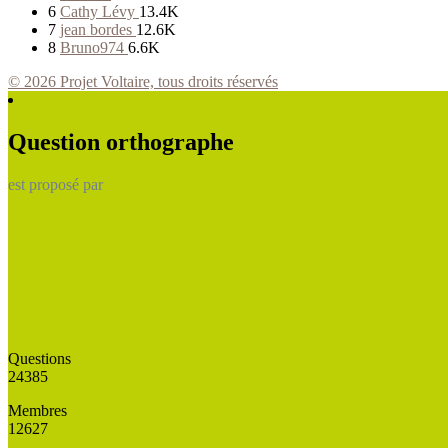
6
Cathy Lévy
13.4K
7
jean bordes
12.6K
8
Bruno974
6.6K
© 2026 Projet Voltaire, tous droits réservés
Question orthographe
est proposé par
Questions
24385
Membres
12627