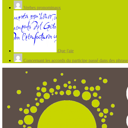
Verbes pronominaux
Que j'aie
Concernant les accords du participe passé dans des phrases