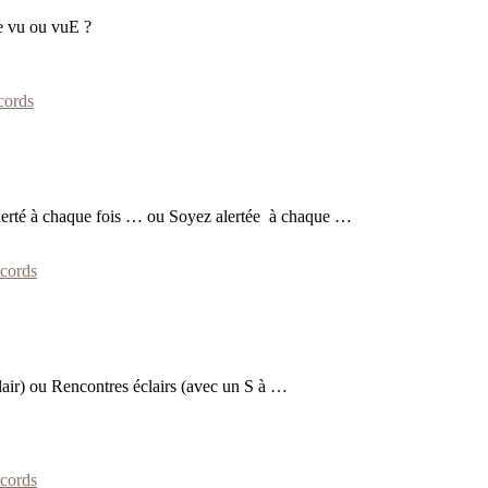
re vu ou vuE ?
cords
 alerté à chaque fois … ou Soyez alertée à chaque …
cords
éclair) ou Rencontres éclairs (avec un S à …
cords