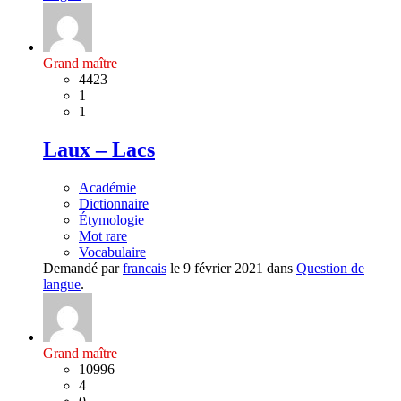
Grand maître
4423
1
1
Laux – Lacs
Académie
Dictionnaire
Étymologie
Mot rare
Vocabulaire
Demandé par
francais
le 9 février 2021 dans
Question de
langue
.
Grand maître
10996
4