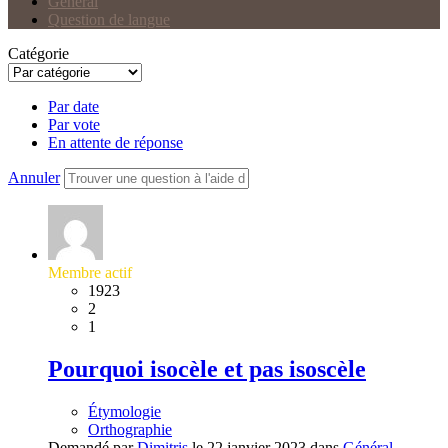
Général
Question de langue
Catégorie
Par date
Par vote
En attente de réponse
Annuler
Membre actif
1923
2
1
Pourquoi isocèle et pas isoscèle
Étymologie
Orthographie
Demandé par
Dimitris
le 22 janvier 2023 dans
Général
.