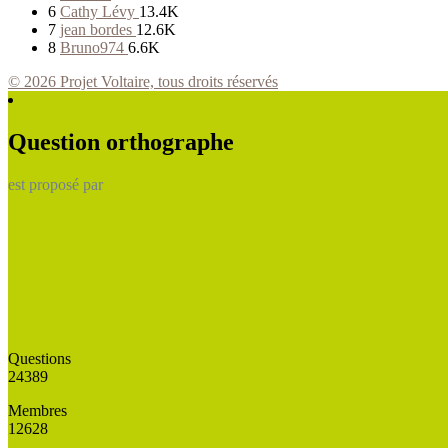
6
Cathy Lévy
13.4K
7
jean bordes
12.6K
8
Bruno974
6.6K
© 2026 Projet Voltaire, tous droits réservés
Question orthographe
est proposé par
Questions
24389
Membres
12628