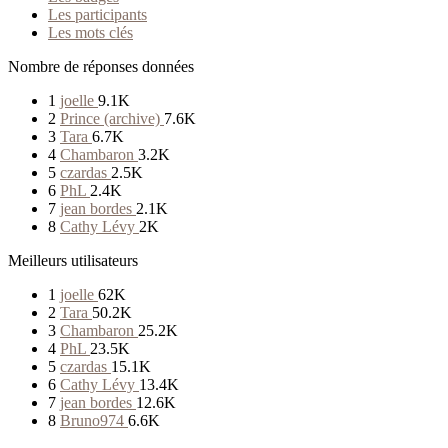
Les participants
Les mots clés
Nombre de réponses données
1
joelle
9.1K
2
Prince (archive)
7.6K
3
Tara
6.7K
4
Chambaron
3.2K
5
czardas
2.5K
6
PhL
2.4K
7
jean bordes
2.1K
8
Cathy Lévy
2K
Meilleurs utilisateurs
1
joelle
62K
2
Tara
50.2K
3
Chambaron
25.2K
4
PhL
23.5K
5
czardas
15.1K
6
Cathy Lévy
13.4K
7
jean bordes
12.6K
8
Bruno974
6.6K