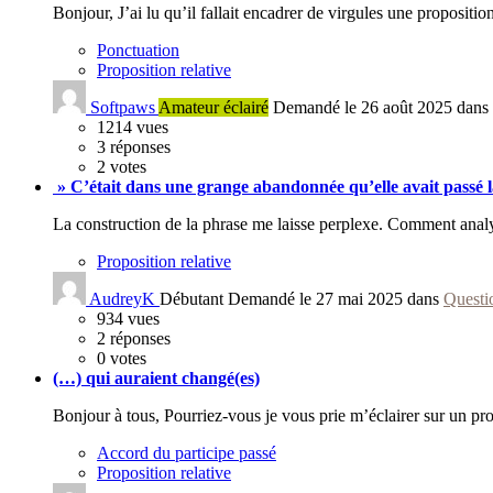
Bonjour, J’ai lu qu’il fallait encadrer de virgules une propositio
Ponctuation
Proposition relative
Softpaws
Amateur éclairé
Demandé le 26 août 2025 dans
1214
vues
3
réponses
2
votes
» C’était dans une grange abandonnée qu’elle avait passé 
La construction de la phrase me laisse perplexe. Comment analy
Proposition relative
AudreyK
Débutant
Demandé le 27 mai 2025 dans
Questi
934
vues
2
réponses
0
votes
(…) qui auraient changé(es)
Bonjour à tous, Pourriez-vous je vous prie m’éclairer sur un pr
Accord du participe passé
Proposition relative