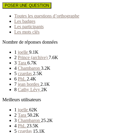
POSER UNE QUESTION
Toutes les questions d’orthographe
Les badges
Les participants
Les mots clés
Nombre de réponses données
1
joelle
9.1K
2
Prince (archive)
7.6K
3
Tara
6.7K
4
Chambaron
3.2K
5
czardas
2.5K
6
PhL
2.4K
7
jean bordes
2.1K
8
Cathy Lévy
2K
Meilleurs utilisateurs
1
joelle
62K
2
Tara
50.2K
3
Chambaron
25.2K
4
PhL
23.5K
5
czardas
15.1K