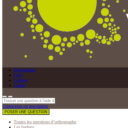
Présentation
FAQ
Contact
Charte
Connexion ou inscription
POSER UNE QUESTION
Toutes les questions d’orthographe
Les badges