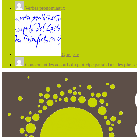
Verbes pronominaux
Que j'aie
Concernant les accords du participe passé dans des phrases