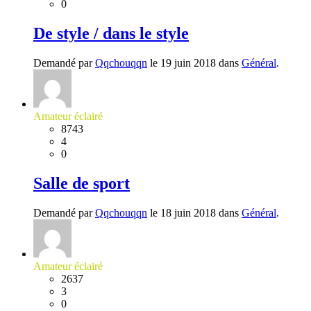
0
De style / dans le style
Demandé par
Qqchouqqn
le 19 juin 2018 dans
Général
.
Amateur éclairé
8743
4
0
Salle de sport
Demandé par
Qqchouqqn
le 18 juin 2018 dans
Général
.
Amateur éclairé
2637
3
0