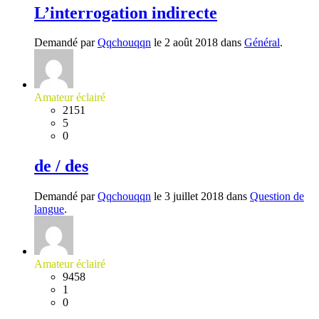
L’interrogation indirecte
Demandé par
Qqchouqqn
le 2 août 2018 dans
Général
.
Amateur éclairé
2151
5
0
de / des
Demandé par
Qqchouqqn
le 3 juillet 2018 dans
Question de
langue
.
Amateur éclairé
9458
1
0