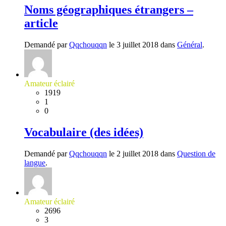
Noms géographiques étrangers –
article
Demandé par
Qqchouqqn
le 3 juillet 2018 dans
Général
.
Amateur éclairé
1919
1
0
Vocabulaire (des idées)
Demandé par
Qqchouqqn
le 2 juillet 2018 dans
Question de
langue
.
Amateur éclairé
2696
3