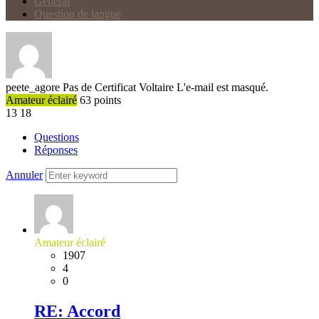
Général
Question de langue
peete_agore
Pas de Certificat Voltaire
L'e-mail est masqué.
Amateur éclairé
63
points
13
18
Questions
Réponses
Annuler
Amateur éclairé
1907
4
0
RE: Accord