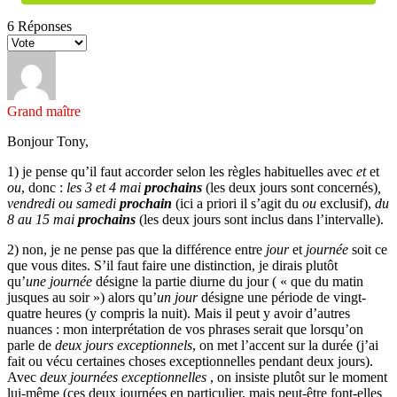
6
Réponses
Grand maître
Bonjour Tony,
1) je pense qu’il faut accorder selon les règles habituelles avec
et
et
ou
, donc :
les 3 et 4 mai
prochains
(les deux jours sont concernés)
,
vendredi ou samedi
prochain
(ici a priori il s’agit du
ou
exclusif),
du
8 au 15 mai
prochains
(les deux jours sont inclus dans l’intervalle).
2) non, je ne pense pas que la différence entre
jour
et
journée
soit ce
que vous dites. S’il faut faire une distinction, je dirais plutôt
qu’
une journée
désigne la partie diurne du jour ( « que du matin
jusques au soir ») alors qu’
un jour
désigne une période de vingt-
quatre heures (y compris la nuit). Mais il peut y avoir d’autres
nuances : mon interprétation de vos phrases serait que lorsqu’on
parle de
deux jours exceptionnels
, on met l’accent sur la durée (j’ai
fait ou vécu certaines choses exceptionnelles pendant deux jours).
Avec
deux journées exceptionnelles
, on insiste plutôt sur le moment
lui-même (ces deux journées en particulier, mais peut-être font-elles