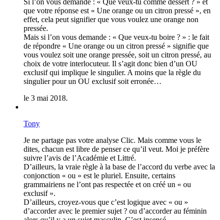
Si l’on vous demande : « Que veux-tu comme dessert ? » et
que votre réponse est « Une orange ou un citron pressé », en
effet, cela peut signifier que vous voulez une orange non
pressée.
Mais si l’on vous demande : « Que veux-tu boire ? » : le fait
de répondre « Une orange ou un citron pressé » signifie que
vous voulez soit une orange pressée, soit un citron pressé, au
choix de votre interlocuteur. Il s’agit donc bien d’un OU
exclusif qui implique le singulier. A moins que la règle du
singulier pour un OU exclusif soit erronée…
le 3 mai 2018.
Tony
Je ne partage pas votre analyse Clic. Mais comme vous le
dites, chacun est libre de penser ce qu’il veut. Moi je préfère
suivre l’avis de l’Académie et Littré.
D’ailleurs, la vraie règle à la base de l’accord du verbe avec la
conjonction « ou » est le pluriel. Ensuite, certains
grammairiens ne l’ont pas respectée et on créé un « ou
exclusif ».
D’ailleurs, croyez-vous que c’est logique avec « ou »
d’accorder avec le premier sujet ? ou d’accorder au féminin
alors qu’il y a un sujet masculin. C’est insensé.