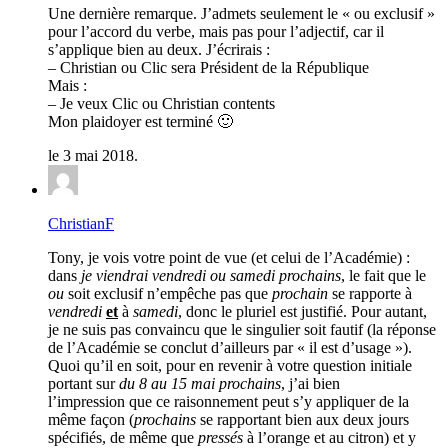
Une dernière remarque. J’admets seulement le « ou exclusif »
pour l’accord du verbe, mais pas pour l’adjectif, car il
s’applique bien au deux. J’écrirais :
– Christian ou Clic sera Président de la République
Mais :
– Je veux Clic ou Christian contents
Mon plaidoyer est terminé 🙂
le 3 mai 2018.
ChristianF
Tony, je vois votre point de vue (et celui de l’Académie) :
dans
je viendrai vendredi ou samedi prochains
, le fait que le
ou
soit exclusif n’empêche pas que
prochain
se rapporte à
vendredi
et
à
samedi
, donc le pluriel est justifié. Pour autant,
je ne suis pas convaincu que le singulier soit fautif (la réponse
de l’Académie se conclut d’ailleurs par « il est d’usage »).
Quoi qu’il en soit, pour en revenir à votre question initiale
portant sur
du 8 au 15 mai prochains
, j’ai bien
l’impression que ce raisonnement peut s’y appliquer de la
même façon (
prochains
se rapportant bien aux deux jours
spécifiés, de même que
pressés
à l’orange et au citron) et y