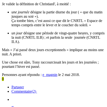
Je valide la définition de ChristianF, à moitié :
une journée
désigne la partie diurne du jour ( « que du matin
jusques au soir »).
Ça tombe bien, c’est aussi ce que dit le CNRTL «
Espace de
temps compris entre le lever et le coucher du soleil. »
un jour
désigne une période de vingt-quatre heures, y compris
la nuit (CNRTL II.B) ; et parfois la seule journée (CNRTL
II.A).
Mais « J’ai passé deux jours exceptionnels » implique au moins une
nuit. A priori.
Une chose est sûre, Tony raccourcissait les jours et les journées ;
pourtant l’hiver est passé.
Personnes ayant répondu :
e_magnin
le 2 mai 2018.
0
Partager
Commentaire(2)