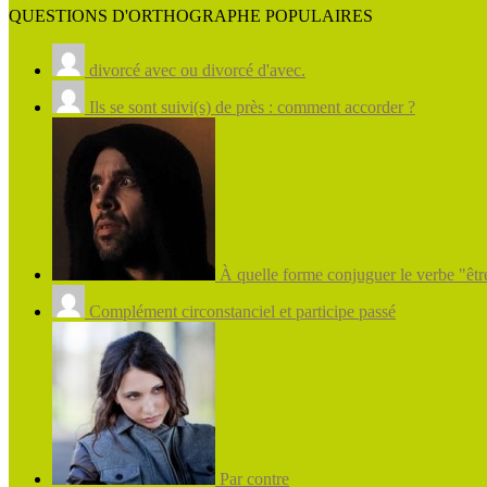
QUESTIONS D'ORTHOGRAPHE POPULAIRES
divorcé avec ou divorcé d'avec.
Ils se sont suivi(s) de près : comment accorder ?
À quelle forme conjuguer le verbe "être
Complément circonstanciel et participe passé
Par contre