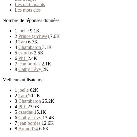
Les participants
Les mots clés
Nombre de réponses données
1
joelle
9.1K
2
Prince (archive)
7.6K
3
Tara
6.7K
4
Chambaron
3.1K
5
czardas
2.5K
6
PhL
2.4K
7
jean bordes
2.1K
8
Cathy Lévy
2K
Meilleurs utilisateurs
1
joelle
62K
2
Tara
50.2K
3
Chambaron
25.2K
4
PhL
23.5K
5
czardas
15.1K
6
Cathy Lévy
13.4K
7
jean bordes
12.6K
8
Bruno974
6.6K