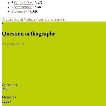
6
Cathy Lévy
13.4K
7
jean bordes
12.6K
8
Bruno974
6.6K
© 2026 Projet Voltaire, tous droits réservés
Question orthographe
est proposé par
Questions
24385
Membres
12627