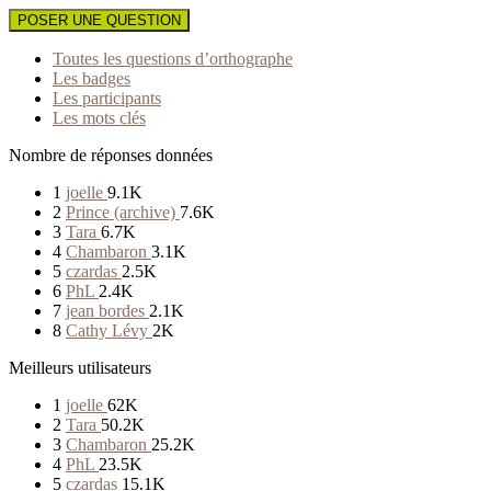
POSER UNE QUESTION
Toutes les questions d’orthographe
Les badges
Les participants
Les mots clés
Nombre de réponses données
1
joelle
9.1K
2
Prince (archive)
7.6K
3
Tara
6.7K
4
Chambaron
3.1K
5
czardas
2.5K
6
PhL
2.4K
7
jean bordes
2.1K
8
Cathy Lévy
2K
Meilleurs utilisateurs
1
joelle
62K
2
Tara
50.2K
3
Chambaron
25.2K
4
PhL
23.5K
5
czardas
15.1K