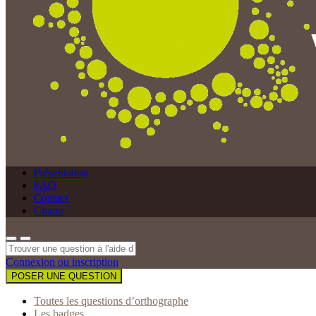
Présentation
FAQ
Contact
Charte
Connexion ou inscription
POSER UNE QUESTION
Toutes les questions d’orthographe
Les badges