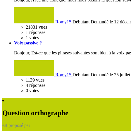
Romy15
Débutant
Demandé le 12 déce
21831
vues
1
réponses
1
votes
Voix passive ?
Bonjour, Est-ce que les phrases suivantes sont bien à la voix pa
Romy15
Débutant
Demandé le 25 juille
1139
vues
4
réponses
0
votes
Question orthographe
est proposé par