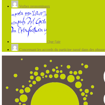
Verbes pronominaux
Que j'aie
Concernant les accords du participe passé dans des phrases