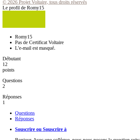
© 2026 Projet Voltaire, tous droits réservés
Le profil de Romy15
Romy15
Pas de Certificat Voltaire
L'e-mail est masqué.
Débutant
12
points
Questions
2
Réponses
1
Questions
Réponses
Souscrire ou Souscrire à
Bonjour, Avec une collègue, nous nous posons la question suivan