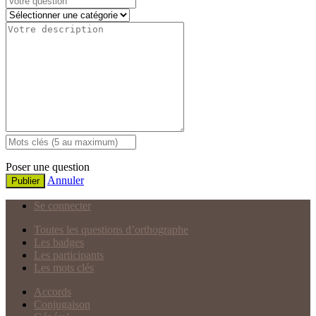
Poser une question
Annuler
Publier
Se connecter
Toutes les questions d’orthographe
Les badges
Les participants
Les mots clés
Accords
Conjugaison