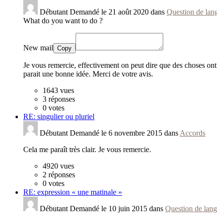
Débutant
Demandé le 21 août 2020 dans
Question de lan
What do you want to do ?
New mail
Copy
Je vous remercie, effectivement on peut dire que des choses ont 
parait une bonne idée. Merci de votre avis.
1643
vues
3
réponses
0
votes
RE: singulier ou pluriel
Débutant
Demandé le 6 novembre 2015 dans
Accords
Cela me paraît très clair. Je vous remercie.
4920
vues
2
réponses
0
votes
RE: expression « une matinale »
Débutant
Demandé le 10 juin 2015 dans
Question de lan