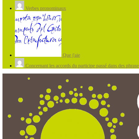
Verbes pronominaux
Que j'aie
Concernant les accords du participe passé dans des phrases