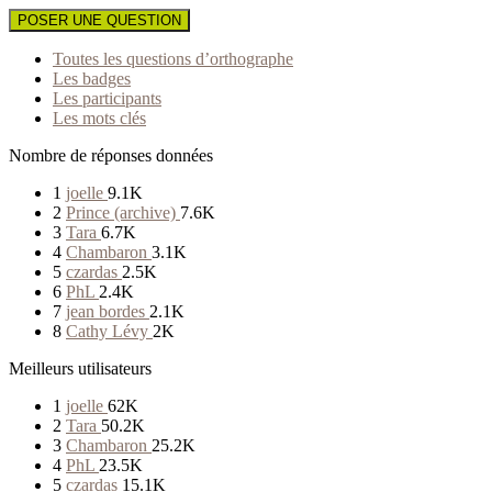
POSER UNE QUESTION
Toutes les questions d’orthographe
Les badges
Les participants
Les mots clés
Nombre de réponses données
1
joelle
9.1K
2
Prince (archive)
7.6K
3
Tara
6.7K
4
Chambaron
3.1K
5
czardas
2.5K
6
PhL
2.4K
7
jean bordes
2.1K
8
Cathy Lévy
2K
Meilleurs utilisateurs
1
joelle
62K
2
Tara
50.2K
3
Chambaron
25.2K
4
PhL
23.5K
5
czardas
15.1K