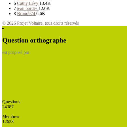
6
Cathy Lévy
13.4K
7
jean bordes
12.6K
8
Bruno974
6.6K
© 2026 Projet Voltaire, tous droits réservés
Question orthographe
est proposé par
Questions
24387
Membres
12628