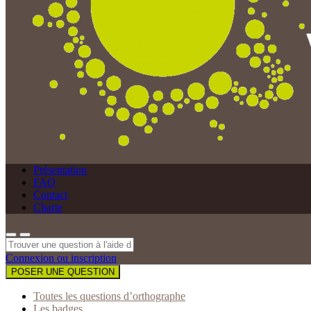
Présentation
FAQ
Contact
Charte
Connexion ou inscription
POSER UNE QUESTION
Toutes les questions d’orthographe
Les badges