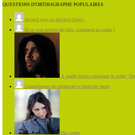
QUESTIONS D'ORTHOGRAPHE POPULAIRES
divorcé avec ou divorcé d'avec.
Ils se sont suivi(s) de près : comment accorder ?
À quelle forme conjuguer le verbe "être
Complément circonstanciel et participe passé
Par contre