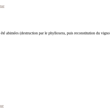
gue
été abimées (destruction par le phylloxera, puis reconstitution du vign
gue