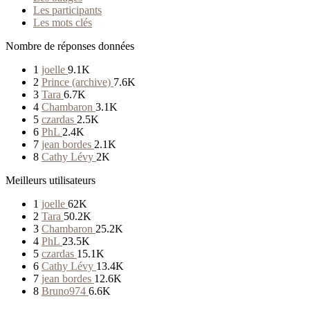
Les participants
Les mots clés
Nombre de réponses données
1
joelle
9.1K
2
Prince (archive)
7.6K
3
Tara
6.7K
4
Chambaron
3.1K
5
czardas
2.5K
6
PhL
2.4K
7
jean bordes
2.1K
8
Cathy Lévy
2K
Meilleurs utilisateurs
1
joelle
62K
2
Tara
50.2K
3
Chambaron
25.2K
4
PhL
23.5K
5
czardas
15.1K
6
Cathy Lévy
13.4K
7
jean bordes
12.6K
8
Bruno974
6.6K