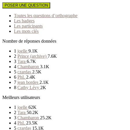
POSER UNE QUESTION
Toutes les questions d’orthographe
Les badges
Les participants
Les mots clés
Nombre de réponses données
1
joelle
9.1K
2
Prince (archive)
7.6K
3
Tara
6.7K
4
Chambaron
3.1K
5
czardas
2.5K
6
PhL
2.4K
7
jean bordes
2.1K
8
Cathy Lévy
2K
Meilleurs utilisateurs
1
joelle
62K
2
Tara
50.2K
3
Chambaron
25.2K
4
PhL
23.5K
5
czardas
15.1K