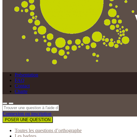
Présentation
FAQ
Contact
Charte
Connexion ou inscription
POSER UNE QUESTION
Toutes les questions d’orthographe
Les badges