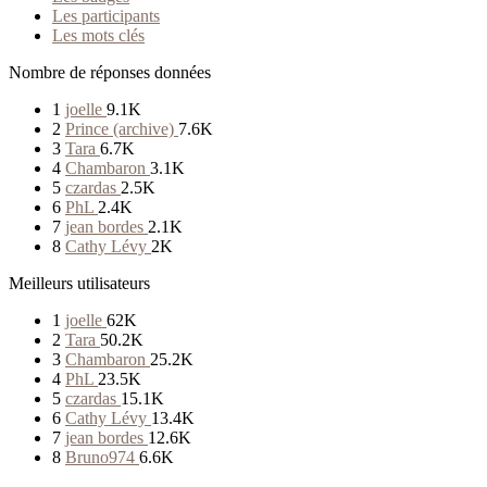
Les participants
Les mots clés
Nombre de réponses données
1
joelle
9.1K
2
Prince (archive)
7.6K
3
Tara
6.7K
4
Chambaron
3.1K
5
czardas
2.5K
6
PhL
2.4K
7
jean bordes
2.1K
8
Cathy Lévy
2K
Meilleurs utilisateurs
1
joelle
62K
2
Tara
50.2K
3
Chambaron
25.2K
4
PhL
23.5K
5
czardas
15.1K
6
Cathy Lévy
13.4K
7
jean bordes
12.6K
8
Bruno974
6.6K