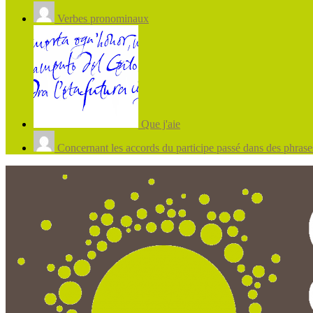
Verbes pronominaux
Que j'aie
Concernant les accords du participe passé dans des phrases