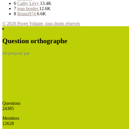
6
Cathy Lévy
13.4K
7
jean bordes
12.6K
8
Bruno974
6.6K
© 2026 Projet Voltaire, tous droits réservés
Question orthographe
est proposé par
Questions
24385
Membres
12628