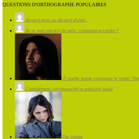
QUESTIONS D'ORTHOGRAPHE POPULAIRES
divorcé avec ou divorcé d'avec.
Ils se sont suivi(s) de près : comment accorder ?
À quelle forme conjuguer le verbe "être
Complément circonstanciel et participe passé
Par contre