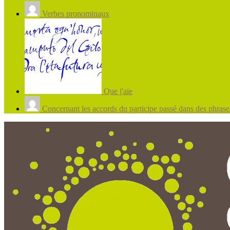
Verbes pronominaux
Que j'aie
Concernant les accords du participe passé dans des phrases