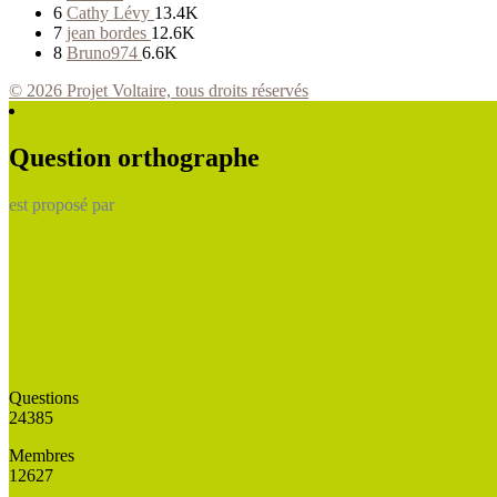
6
Cathy Lévy
13.4K
7
jean bordes
12.6K
8
Bruno974
6.6K
© 2026 Projet Voltaire, tous droits réservés
Question orthographe
est proposé par
Questions
24385
Membres
12627