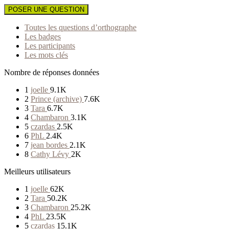
POSER UNE QUESTION
Toutes les questions d’orthographe
Les badges
Les participants
Les mots clés
Nombre de réponses données
1
joelle
9.1K
2
Prince (archive)
7.6K
3
Tara
6.7K
4
Chambaron
3.1K
5
czardas
2.5K
6
PhL
2.4K
7
jean bordes
2.1K
8
Cathy Lévy
2K
Meilleurs utilisateurs
1
joelle
62K
2
Tara
50.2K
3
Chambaron
25.2K
4
PhL
23.5K
5
czardas
15.1K