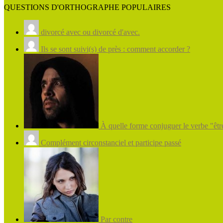
QUESTIONS D'ORTHOGRAPHE POPULAIRES
divorcé avec ou divorcé d'avec.
Ils se sont suivi(s) de près : comment accorder ?
À quelle forme conjuguer le verbe "être
Complément circonstanciel et participe passé
Par contre