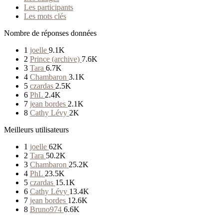
Les participants
Les mots clés
Nombre de réponses données
1
joelle
9.1K
2
Prince (archive)
7.6K
3
Tara
6.7K
4
Chambaron
3.1K
5
czardas
2.5K
6
PhL
2.4K
7
jean bordes
2.1K
8
Cathy Lévy
2K
Meilleurs utilisateurs
1
joelle
62K
2
Tara
50.2K
3
Chambaron
25.2K
4
PhL
23.5K
5
czardas
15.1K
6
Cathy Lévy
13.4K
7
jean bordes
12.6K
8
Bruno974
6.6K