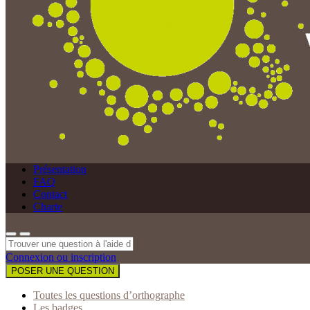
Présentation
FAQ
Contact
Charte
Connexion ou inscription
POSER UNE QUESTION
Toutes les questions d’orthographe
Les badges