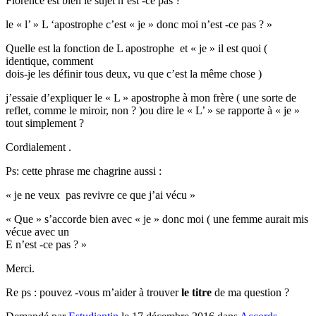
Florence est bien le sujet n’est -ce pas ?
le « l’ » L ‘apostrophe c’est « je » donc moi n’est -ce pas ? »
Quelle est la fonction de L apostrophe et « je » il est quoi (
identique, comment
dois-je les définir tous deux, vu que c’est la même chose )
j’essaie d’expliquer le « L » apostrophe à mon frère ( une sorte de
reflet, comme le miroir, non ? )ou dire le « L’ » se rapporte à « je »
tout simplement ?
Cordialement .
Ps: cette phrase me chagrine aussi :
« je ne veux pas revivre ce que j’ai vécu »
« Que » s’accorde bien avec « je » donc moi ( une femme aurait mis
vécue avec un
E n’est -ce pas ? »
Merci.
Re ps : pouvez -vous m’aider à trouver
le titre
de ma question ?