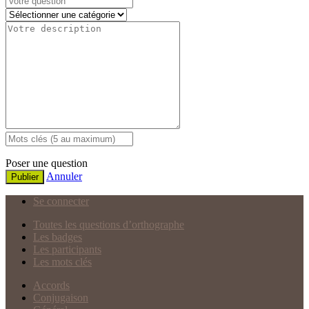
Poser une question
Annuler
Publier
Se connecter
Toutes les questions d’orthographe
Les badges
Les participants
Les mots clés
Accords
Conjugaison