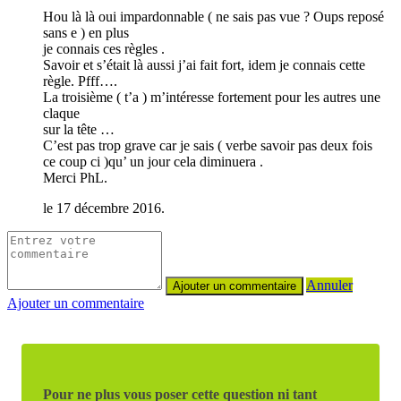
Hou là là oui impardonnable ( ne sais pas vue ? Oups reposé
sans e ) en plus
je connais ces règles .
Savoir et s’était là aussi j’ai fait fort, idem je connais cette
règle. Pfff….
La troisième ( t’a ) m’intéresse fortement pour les autres une
claque
sur la tête …
C’est pas trop grave car je sais ( verbe savoir pas deux fois
ce coup ci )qu’ un jour cela diminuera .
Merci PhL.
le 17 décembre 2016.
Annuler
Ajouter un commentaire
Pour ne plus vous poser cette question ni tant