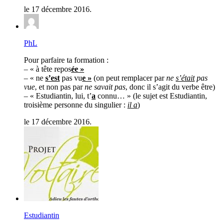
le 17 décembre 2016.
PhL
Pour parfaire ta formation :
– « à tête repos
ée »
– « ne
s’est
pas vu
e »
(on peut remplacer par
ne
s’était
pas
vue
, et non pas par
ne savait pas
, donc il s’agit du verbe être)
– « Estudiantin, lui, t’
a
connu… » (le sujet est Estudiantin,
troisième personne du singulier :
il a
)
le 17 décembre 2016.
Estudiantin