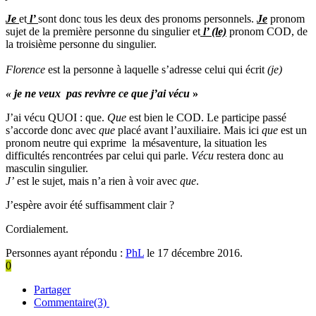
Je
et
l’
sont donc tous les deux des pronoms personnels.
Je
pronom
sujet de la première personne du singulier et
l’ (le)
pronom COD, de
la troisième personne du singulier.
Florence
est la personne à laquelle s’adresse celui qui écrit
(je)
« je ne veux pas revivre ce que j’ai vécu
»
J’ai vécu QUOI : que.
Que
est bien le COD. Le participe passé
s’accorde donc avec
que
placé avant l’auxiliaire. Mais ici
que
est un
pronom neutre qui exprime la mésaventure, la situation les
difficultés rencontrées par celui qui parle.
Vécu
restera donc au
masculin singulier.
J’
est le sujet, mais n’a rien à voir avec
que
.
J’espère avoir été suffisamment clair ?
Cordialement.
Personnes ayant répondu :
PhL
le 17 décembre 2016.
0
Partager
Commentaire(3)