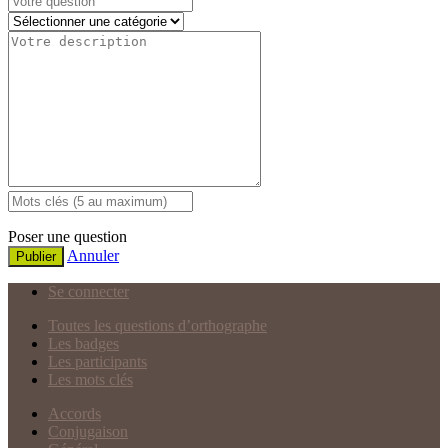
Poser une question
Annuler
Publier
Se connecter
Toutes les questions d’orthographe
Les badges
Les participants
Les mots clés
Accords
Conjugaison