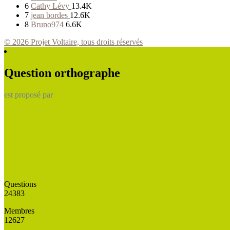
6
Cathy Lévy
13.4K
7
jean bordes
12.6K
8
Bruno974
6.6K
© 2026 Projet Voltaire, tous droits réservés
Question orthographe
est proposé par
Questions
24383
Membres
12627