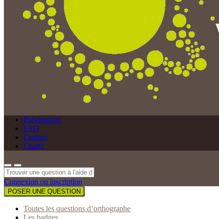
Présentation
FAQ
Contact
Charte
Connexion ou inscription
POSER UNE QUESTION
Toutes les questions d’orthographe
Les badges