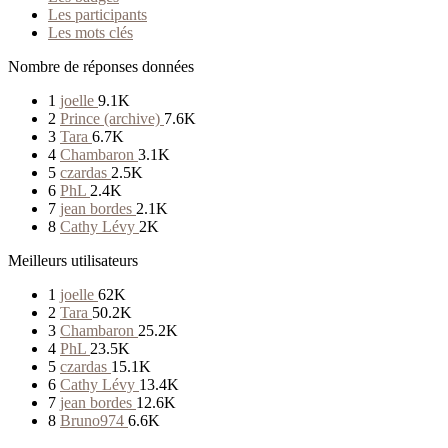
Les participants
Les mots clés
Nombre de réponses données
1
joelle
9.1K
2
Prince (archive)
7.6K
3
Tara
6.7K
4
Chambaron
3.1K
5
czardas
2.5K
6
PhL
2.4K
7
jean bordes
2.1K
8
Cathy Lévy
2K
Meilleurs utilisateurs
1
joelle
62K
2
Tara
50.2K
3
Chambaron
25.2K
4
PhL
23.5K
5
czardas
15.1K
6
Cathy Lévy
13.4K
7
jean bordes
12.6K
8
Bruno974
6.6K