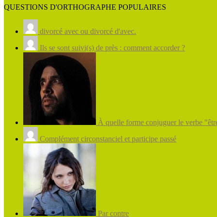
QUESTIONS D'ORTHOGRAPHE POPULAIRES
divorcé avec ou divorcé d'avec.
Ils se sont suivi(s) de près : comment accorder ?
À quelle forme conjuguer le verbe "être
Complément circonstanciel et participe passé
Par contre