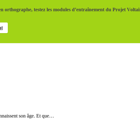
n orthographe, testez les modules d’entraînement du Projet Voltai
nt
nnaissent son âge. Et que…