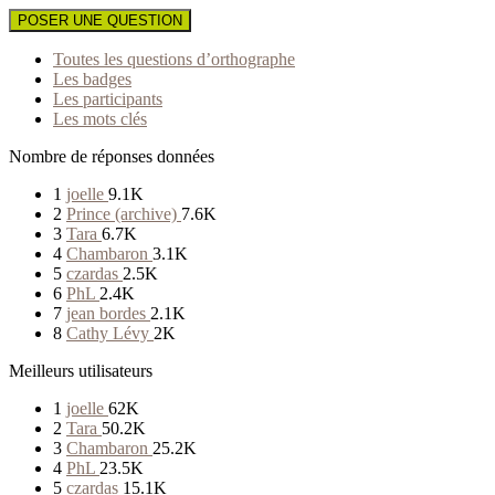
POSER UNE QUESTION
Toutes les questions d’orthographe
Les badges
Les participants
Les mots clés
Nombre de réponses données
1
joelle
9.1K
2
Prince (archive)
7.6K
3
Tara
6.7K
4
Chambaron
3.1K
5
czardas
2.5K
6
PhL
2.4K
7
jean bordes
2.1K
8
Cathy Lévy
2K
Meilleurs utilisateurs
1
joelle
62K
2
Tara
50.2K
3
Chambaron
25.2K
4
PhL
23.5K
5
czardas
15.1K