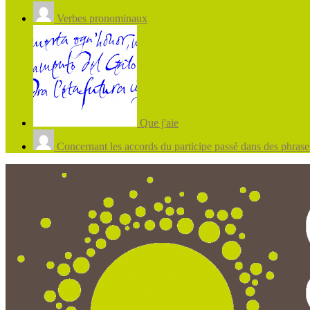
Verbes pronominaux
Que j'aie
Concernant les accords du participe passé dans des phrases