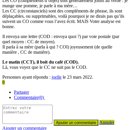
Les CO (compléments d’objet) sont généralement joints au verbe : je
mange une pomme, je parle à ma mère…
Les CC (circonstanciels) sont des compléments de phrase, ils sont
déplaçables, ou supprimables, voilà pourquoi je ne dirais pas qu’ils
suivent un CO comme vous l’avez écrit. MAIS Votre analyse est
bonne.
Il envoya une lettre (COD : envoya quoi ?) par voie postale (par
quel moyen : CC de moyen).
Il parla à sa mère (parla à qui ? COI) joyeusement (de quelle
manière , CC de manière).
Le matin (CCT), il boit du café (COD).
Là, vous voyez que le CC ne suit pas le COD.
Personnes ayant répondu :
joelle
le 23 mars 2022.
0
Partager
Commentaire(0)
Annuler
Ajouter un commentaire