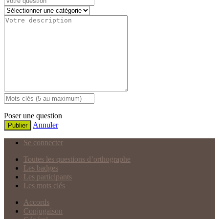
Poser une question
Annuler
Publier
Se connecter
Toutes les questions d’orthographe
Les badges
Les participants
Les mots clés
Accords
Conjugaison