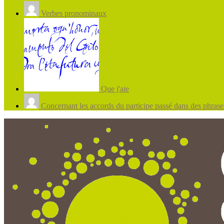
Verbes pronominaux
Que j'aie
Concernant les accords du participe passé dans des phrases