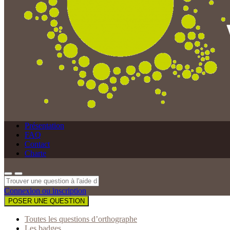
Présentation
FAQ
Contact
Charte
Connexion ou inscription
POSER UNE QUESTION
Toutes les questions d’orthographe
Les badges