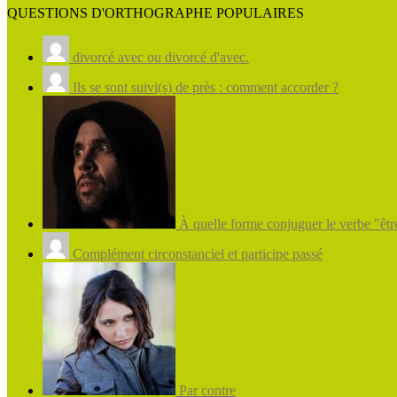
QUESTIONS D'ORTHOGRAPHE POPULAIRES
divorcé avec ou divorcé d'avec.
Ils se sont suivi(s) de près : comment accorder ?
À quelle forme conjuguer le verbe "être
Complément circonstanciel et participe passé
Par contre