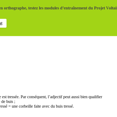
n orthographe, testez les modules d’entraînement du Projet Voltai
nt
est tressée. Par conséquent, l’adjectif peut aussi bien qualifier
 de buis ;
ressé = une corbeille faite avec du buis tressé.