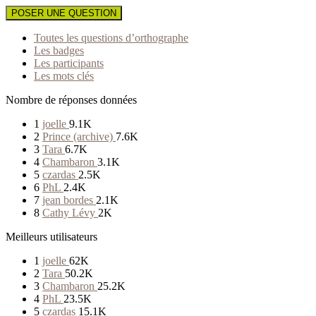
POSER UNE QUESTION
Toutes les questions d’orthographe
Les badges
Les participants
Les mots clés
Nombre de réponses données
1
joelle
9.1K
2
Prince (archive)
7.6K
3
Tara
6.7K
4
Chambaron
3.1K
5
czardas
2.5K
6
PhL
2.4K
7
jean bordes
2.1K
8
Cathy Lévy
2K
Meilleurs utilisateurs
1
joelle
62K
2
Tara
50.2K
3
Chambaron
25.2K
4
PhL
23.5K
5
czardas
15.1K