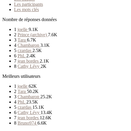
Les participants
Les mots clés
Nombre de réponses données
1
joelle
9.1K
2
Prince (archive)
7.6K
3
Tara
6.7K
4
Chambaron
3.1K
5
czardas
2.5K
6
PhL
2.4K
7
jean bordes
2.1K
8
Cathy Lévy
2K
Meilleurs utilisateurs
1
joelle
62K
2
Tara
50.2K
3
Chambaron
25.2K
4
PhL
23.5K
5
czardas
15.1K
6
Cathy Lévy
13.4K
7
jean bordes
12.6K
8
Bruno974
6.6K