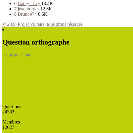
6
Cathy Lévy
13.4K
7
jean bordes
12.6K
8
Bruno974
6.6K
© 2026 Projet Voltaire, tous droits réservés
Question orthographe
est proposé par
Questions
24383
Membres
12627