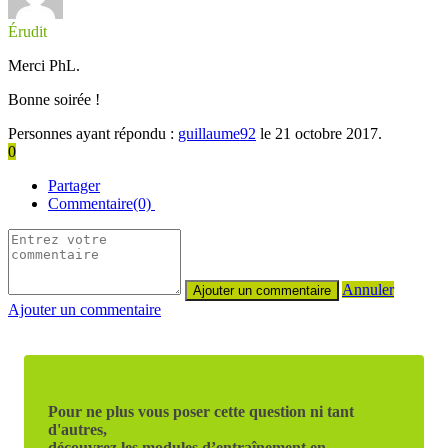
Érudit
Merci PhL.
Bonne soirée !
Personnes ayant répondu :
guillaume92
le 21 octobre 2017.
0
Partager
Commentaire(0)
Annuler
Ajouter un commentaire
Pour ne plus vous poser cette question ni tant
d'autres,
découvrez les modules d’entraînement en