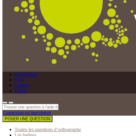
Présentation
FAQ
Contact
Charte
Connexion ou inscription
POSER UNE QUESTION
Toutes les questions d’orthographe
Les badges