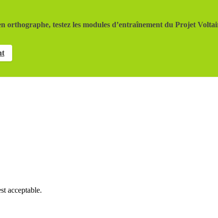
n orthographe, testez les modules d’entraînement du Projet Voltai
nt
st acceptable.