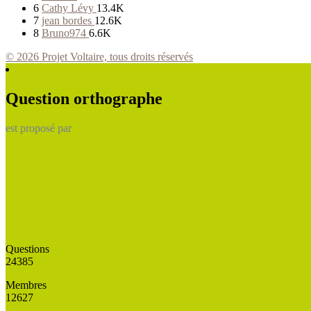
6
Cathy Lévy
13.4K
7
jean bordes
12.6K
8
Bruno974
6.6K
© 2026 Projet Voltaire, tous droits réservés
Question orthographe
est proposé par
Questions
24385
Membres
12627