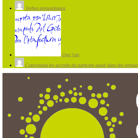
Verbes pronominaux
Que j'aie
Concernant les accords du participe passé dans des phrases