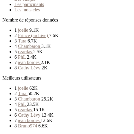
Les participants
Les mots clés
Nombre de réponses données
1
joelle
9.1K
2
Prince (archive)
7.6K
3
Tara
6.7K
4
Chambaron
3.1K
5
czardas
2.5K
6
PhL
2.4K
7
jean bordes
2.1K
8
Cathy Lévy
2K
Meilleurs utilisateurs
1
joelle
62K
2
Tara
50.2K
3
Chambaron
25.2K
4
PhL
23.5K
5
czardas
15.1K
6
Cathy Lévy
13.4K
7
jean bordes
12.6K
8
Bruno974
6.6K