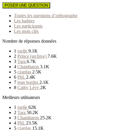
POSER UNE QUESTION
Toutes les questions d’orthographe
Les badges
Les participants
Les mots clés
Nombre de réponses données
1
joelle
9.1K
2
Prince (archive)
7.6K
3
Tara
6.7K
4
Chambaron
3.1K
5
czardas
2.5K
6
PhL
2.4K
7
jean bordes
2.1K
8
Cathy Lévy
2K
Meilleurs utilisateurs
1
joelle
62K
2
Tara
50.2K
3
Chambaron
25.2K
4
PhL
23.5K
5
czardas
15.1K