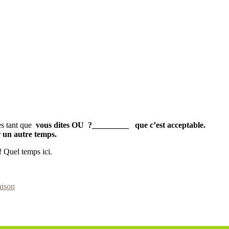
ies tant que
vous dites OU ?_________ que c’est acceptable.
er un autre temps.
! Quel temps ici.
ison