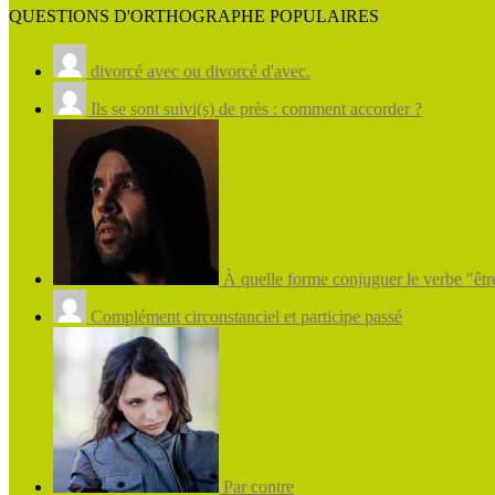
QUESTIONS D'ORTHOGRAPHE POPULAIRES
divorcé avec ou divorcé d'avec.
Ils se sont suivi(s) de près : comment accorder ?
À quelle forme conjuguer le verbe "être
Complément circonstanciel et participe passé
Par contre