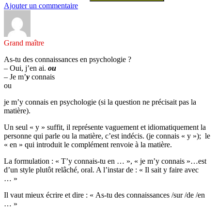
Ajouter un commentaire
Grand maître
As-tu des connaissances en psychologie ?
– Oui, j’en ai.
ou
– Je m’
y
connais
ou
je m’y connais en psychologie (si la question ne précisait pas la
matière).
Un seul « y » suffit, il représente vaguement et idiomatiquement la
personne qui parle ou la matière, c’est indécis. (je connais « y »); le
« en » qui introduit le complément renvoie à la matière.
La formulation : « T’y connais-tu en … », « je m’y connais »…est
d’un style plutôt relâché, oral. A l’instar de : « Il sait y faire avec
… »
Il vaut mieux écrire et dire : « As-tu des connaissances /sur /de /en
… »