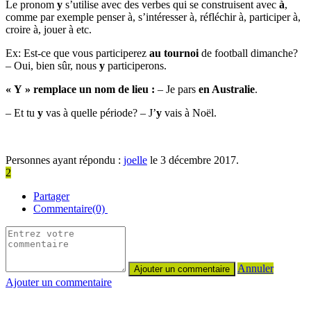
Le pronom
y
s’utilise avec des verbes qui se construisent avec
à
,
comme par exemple penser à, s’intéresser à, réfléchir à, participer à,
croire à, jouer à etc.
Ex: Est-ce que vous participerez
au tournoi
de football dimanche?
– Oui, bien sûr, nous
y
participerons.
« Y » remplace un nom de lieu :
– Je pars
en Australie
.
– Et tu
y
vas à quelle période? – J’
y
vais à Noël.
Personnes ayant répondu :
joelle
le 3 décembre 2017.
2
Partager
Commentaire(0)
Annuler
Ajouter un commentaire