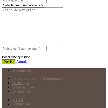
Poser une question
Annuler
Publier
Se connecter
Toutes les questions d’orthographe
Les badges
Les participants
Les mots clés
Accords
Conjugaison