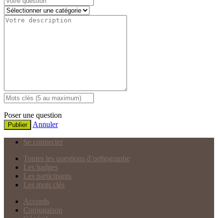
Poser une question
Annuler
Publier
Se connecter
Toutes les questions d’orthographe
Les badges
Les participants
Les mots clés
Accords
Conjugaison