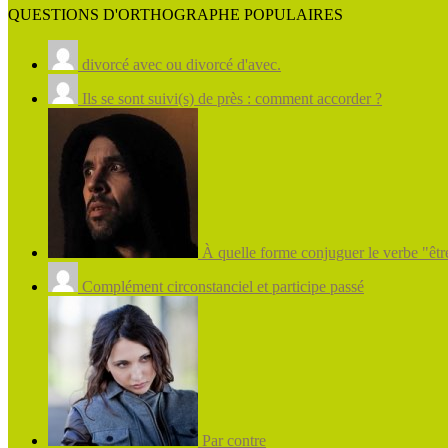
QUESTIONS D'ORTHOGRAPHE POPULAIRES
divorcé avec ou divorcé d'avec.
Ils se sont suivi(s) de près : comment accorder ?
À quelle forme conjuguer le verbe "être
Complément circonstanciel et participe passé
Par contre