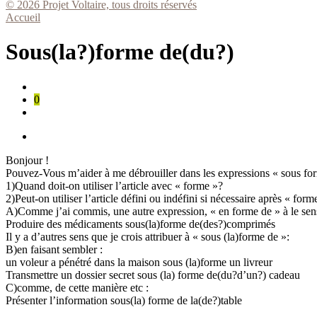
© 2026 Projet Voltaire, tous droits réservés
Accueil
Sous(la?)forme de(du?)
0
Bonjour !
Pouvez-Vous m’aider à me débrouiller dans les expressions « sous fo
1)Quand doit-on utiliser l’article avec « forme »?
2)Peut-on utiliser l’article défini ou indéfini si nécessaire après « form
A)Comme j’ai commis, une autre expression, « en forme de » à le sens 
Produire des médicaments sous(la)forme de(des?)comprimés
Il y a d’autres sens que je crois attribuer à « sous (la)forme de »:
B)en faisant sembler :
un voleur a pénétré dans la maison sous (la)forme un livreur
Transmettre un dossier secret sous (la) forme de(du?d’un?) cadeau
C)comme, de cette manière etc :
Présenter l’information sous(la) forme de la(de?)table