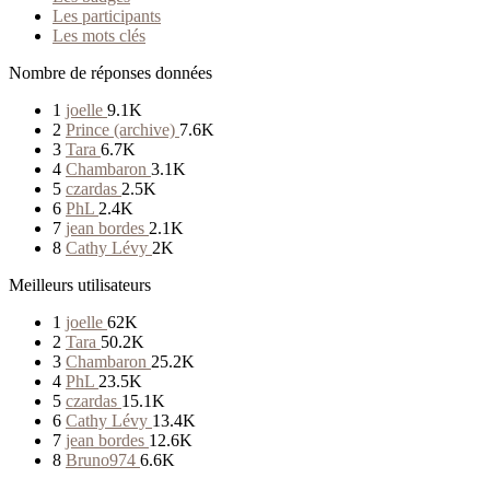
Les participants
Les mots clés
Nombre de réponses données
1
joelle
9.1K
2
Prince (archive)
7.6K
3
Tara
6.7K
4
Chambaron
3.1K
5
czardas
2.5K
6
PhL
2.4K
7
jean bordes
2.1K
8
Cathy Lévy
2K
Meilleurs utilisateurs
1
joelle
62K
2
Tara
50.2K
3
Chambaron
25.2K
4
PhL
23.5K
5
czardas
15.1K
6
Cathy Lévy
13.4K
7
jean bordes
12.6K
8
Bruno974
6.6K