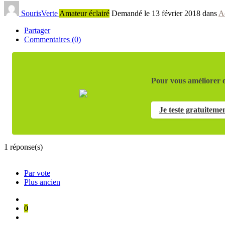
SourisVerte
Amateur éclairé
Demandé le 13 février 2018 dans
A
Partager
Commentaires (0)
Pour vous améliorer e
Je teste gratuiteme
1
réponse(s)
Par vote
Plus ancien
0