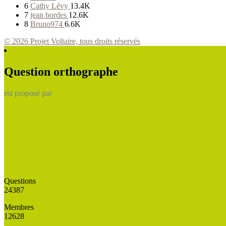
6
Cathy Lévy
13.4K
7
jean bordes
12.6K
8
Bruno974
6.6K
© 2026 Projet Voltaire, tous droits réservés
Question orthographe
est proposé par
Questions
24387
Membres
12628