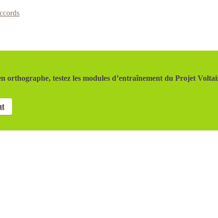
ccords
n orthographe, testez les modules d’entraînement du Projet Voltai
nt