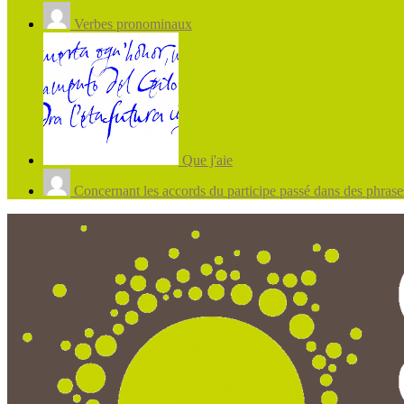
Verbes pronominaux
Que j'aie
Concernant les accords du participe passé dans des phrases