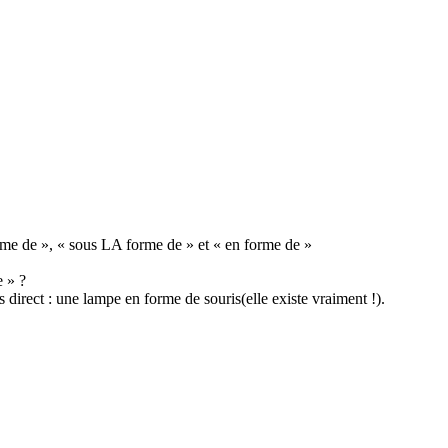
rme de », « sous LA forme de » et « en forme de »
e » ?
direct : une lampe en forme de souris(elle existe vraiment !).