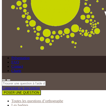
Présentation
FAQ
Contact
Charte
Connexion ou inscription
POSER UNE QUESTION
Toutes les questions d’orthographe
Les badges