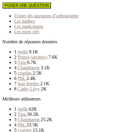
POSER UNE QUESTION
Toutes les questions d’orthographe
Les badges
Les participants
Les mots clés
Nombre de réponses données
1
joelle
9.1K
2
Prince (archive)
7.6K
3
Tara
6.7K
4
Chambaron
3.1K
5
czardas
2.5K
6
PhL
2.4K
7
jean bordes
2.1K
8
Cathy Lévy
2K
Meilleurs utilisateurs
1
joelle
62K
2
Tara
50.2K
3
Chambaron
25.2K
4
PhL
23.5K
5
czardas
15.1K