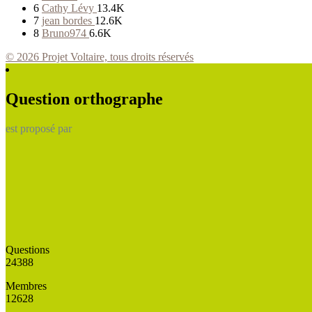
6
Cathy Lévy
13.4K
7
jean bordes
12.6K
8
Bruno974
6.6K
© 2026 Projet Voltaire, tous droits réservés
Question orthographe
est proposé par
Questions
24388
Membres
12628