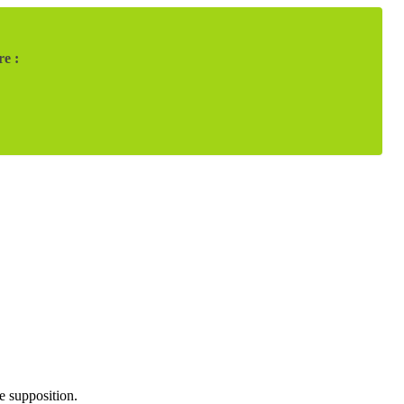
re :
le supposition.