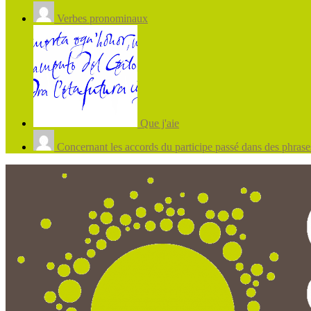
Verbes pronominaux
Que j'aie
Concernant les accords du participe passé dans des phrases