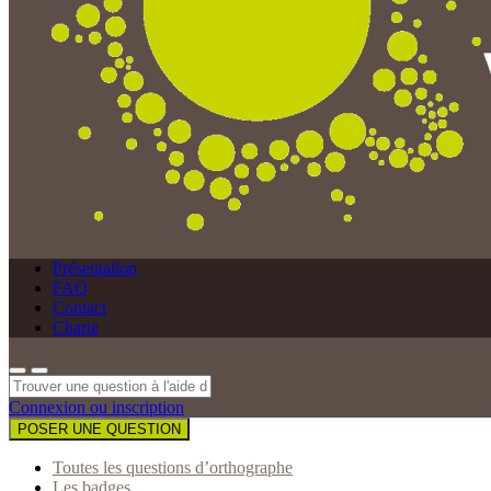
Présentation
FAQ
Contact
Charte
Connexion ou inscription
POSER UNE QUESTION
Toutes les questions d’orthographe
Les badges