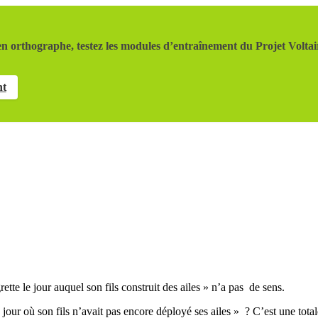
n orthographe, testez les modules d’entraînement du Projet Voltai
nt
ette le jour auquel son fils construit des ailes » n’a pas de sens.
 jour où son fils n’avait pas encore déployé ses ailes » ? C’est une tota