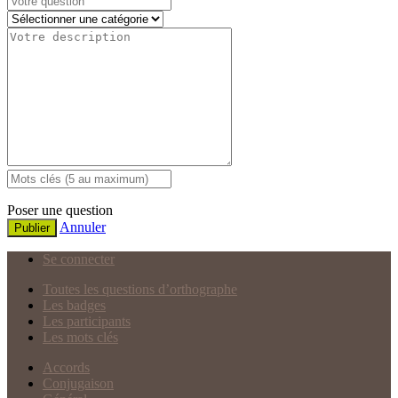
Poser une question
Annuler
Publier
Se connecter
Toutes les questions d’orthographe
Les badges
Les participants
Les mots clés
Accords
Conjugaison