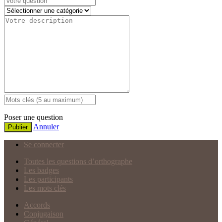
Poser une question
Annuler
Publier
Se connecter
Toutes les questions d’orthographe
Les badges
Les participants
Les mots clés
Accords
Conjugaison