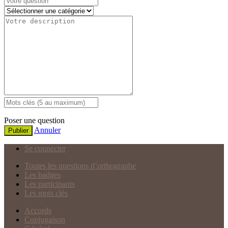
Poser une question
Annuler
Publier
Se connecter
Toutes les questions d’orthographe
Les badges
Les participants
Les mots clés
Accords
Conjugaison