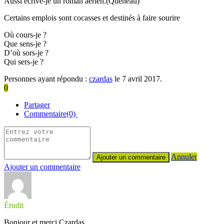
Aussi écrivè-je un roman aérien.(Queneau)
Certains emplois sont cocasses et destinés à faire sourire
Où cours-je ?
Que sens-je ?
D’où sors-je ?
Qui sers-je ?
Personnes ayant répondu :
czardas
le 7 avril 2017.
0
Partager
Commentaire(0)
Annuler
Ajouter un commentaire
Érudit
Bonjour et merci Czardas.