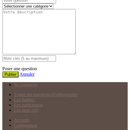
Poser une question
Annuler
Publier
Se connecter
Toutes les questions d’orthographe
Les badges
Les participants
Les mots clés
Accords
Conjugaison