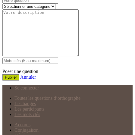
Poser une question
Annuler
Publier
Se connecter
Toutes les questions d’orthographe
Les badges
Les participants
Les mots clés
Accords
Conjugaison