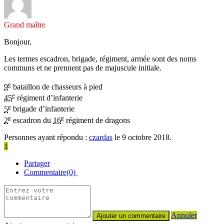
Grand maître
Bonjour,
Les termes escadron, brigade, régiment, armée sont des noms
communs et ne prennent pas de majuscule initiale.
e
9
bataillon de chasseurs à pied
e
45
régiment d’infanterie
e
5
brigade d’infanterie
e
e
2
escadron du
16
régiment de dragons
Personnes ayant répondu :
czardas
le 9 octobre 2018.
1
Partager
Commentaire(0)
Annuler