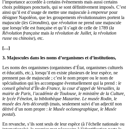
l’importance accordée à certains évènements mais aussi certains
choix politiques ponctuels, qui se sont définitivement imposés. C’est
ainsi qu’il est d’usage de mettre une majuscule à
empereur
pour
désigner Napoléon, que les groupements révolutionnaires portent la
majuscule (
les Girondins
), que
révolution
ne prend une majuscule
que lorsqu’elle est française et qu’il s’agit de celle de 1789 (
la
Révolution française
mais
la révolution de Juillet, la révolution
russe
ou
chinoise
), etc.
[…]
3. Majuscules dans les noms d’organismes et d’institutions,
Les noms des organismes (organismes d’État, organismes culturels
et éducatifs, etc.), lorsqu’il en existe plusieurs de leur espèce, ne
prennent pas de majuscule ; c’est le nom propre ou le nom de
spécialisation qui les accompagne éventuellement qui la prend :
le
conseil général d’Île-de-France, la cour d’appel de Versailles, la
mairie de Paris, l’académie de Toulouse, le ministère de la Culture,
le lycée Fénelon, la bibliothèque Mazarine. Le musée Rodin, le
musée des Arts décoratifs
(mais, seulement suivi d’un adjectif non
dérivé d’un nom propre :
le Musée océanographique, le Musée
postal
).
En revanche, s’ils sont seuls de leur espèce (à l’échelle nationale ou