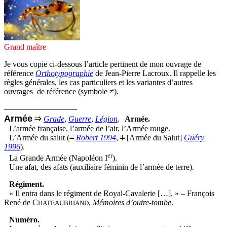
Grand maître
Je vous copie ci-dessous l’article pertinent de mon ouvrage de
référence
Orthotypographie
de Jean-Pierre Lacroux. Il rappelle les
règles générales, les cas particuliers et les variantes d’autres
ouvrages de référence (symbole ≠).
—————————
Armée
Grade
,
Guerre
,
Légion
.
Armée.
L’armée française, l’armée de l’air, l’Armée rouge.
L’Armée du salut (
Robert 1994
,
[Armée du Salut]
Guéry
1996
).
er
La Grande Armée (Napoléon I
).
Une afat, des afats (auxiliaire féminin de l’armée de terre).
Régiment.
« Il entra dans le régiment de Royal-Cavalerie […]. » – François
René de C
,
Mémoires d’outre-tombe
.
HATEAUBRIAND
Numéro.