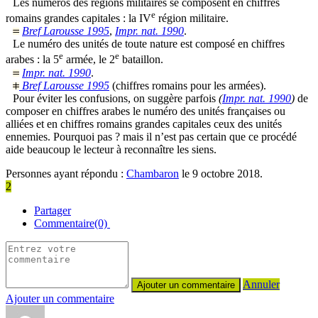
Les numéros des régions militaires se composent en chiffres
e
romains grandes capitales : la IV
région militaire.
Bref Larousse 1995
,
Impr. nat. 1990
.
Le numéro des unités de toute nature est composé en chiffres
e
e
arabes : la 5
armée, le 2
bataillon.
Impr. nat. 1990
.
Bref Larousse 1995
(chiffres romains pour les armées).
Pour éviter les confusions, on suggère parfois
(
Impr. nat. 1990
)
de
composer en chiffres arabes le numéro des unités françaises ou
alliées et en chiffres romains grandes capitales ceux des unités
ennemies. Pourquoi pas ? mais il n’est pas certain que ce procédé
aide beaucoup le lecteur à reconnaître les siens.
Personnes ayant répondu :
Chambaron
le 9 octobre 2018.
2
Partager
Commentaire(0)
Annuler
Ajouter un commentaire