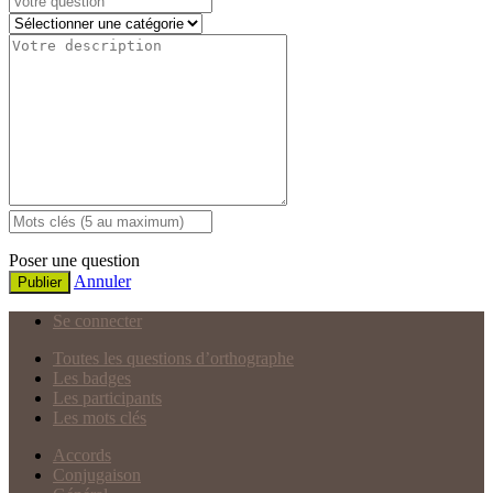
Poser une question
Annuler
Publier
Se connecter
Toutes les questions d’orthographe
Les badges
Les participants
Les mots clés
Accords
Conjugaison