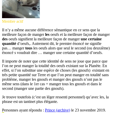
Membre actif
Il n’y a même aucune différence sémantique en ce sens que la
meilleure façon de manger
les
oeufs et la meilleure façon de manger
des
oeufs signifient la meilleure façon de manger
une certaine
quantité
d’oeufs,. Autrement dit, le premier énoncé ne signifie
pas… manger
tous
les oeufs alors que seul le second (ou deuxième)
énoncé s voudrait dire … manger une certaine quantité d’oeufs.
Il importe de noter que cette identité de sens ne joue que parce que
l’on ne peut manger la totalité des oeufs existant sur la Planète. En
effet, si l’on substitue une espèce de choses (les gnoufs) existant en
très petite quantité sur Terre et que l’on peut manger en totalité sans
problème, manger les gnoufs et manger des gnoufs n’ont pas le
même sens (dans le 1er cas = manger tous les gnoufs et dans le
second (manger une partie des gnoufs).
Je trouve toutefois (c’est un léger ressenti personnel) qu’avec les, la
phrase est un tantinet plus élégante.
Personnes ayant répondu :
Prince (archive)
le 23 novembre 2019.