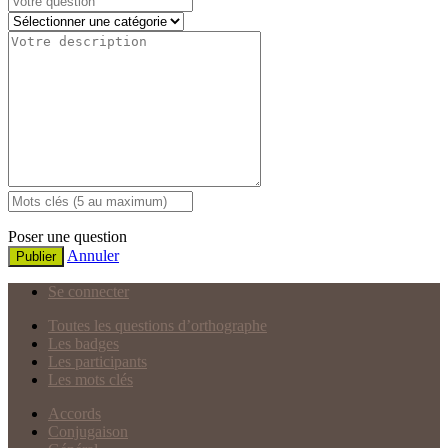
Poser une question
Annuler
Publier
Se connecter
Toutes les questions d’orthographe
Les badges
Les participants
Les mots clés
Accords
Conjugaison