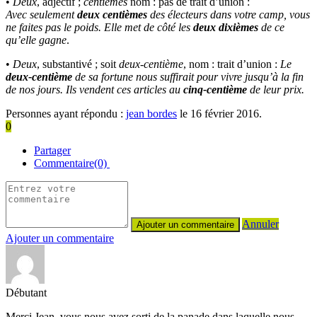
•
Deux
, adjectif ;
centièmes
nom : pas de trait d’union :
Avec
seulement
deux centièmes
des électeurs dans votre camp, vous
ne faites pas le poids. Elle
met de côté les
deux dixièmes
de ce
qu’elle gagne
.
•
Deux
, substantivé ; soit
deux-centième
, nom : trait d’union :
Le
deux-centième
de sa fortune nous suffirait pour vivre jusqu’à la fin
de nos jours. Ils vendent ces articles au
cinq-centième
de leur prix.
Personnes ayant répondu :
jean bordes
le 16 février 2016.
0
Partager
Commentaire(0)
Annuler
Ajouter un commentaire
Débutant
Merci Jean, vous nous avez sorti de la panade dans laquelle nous