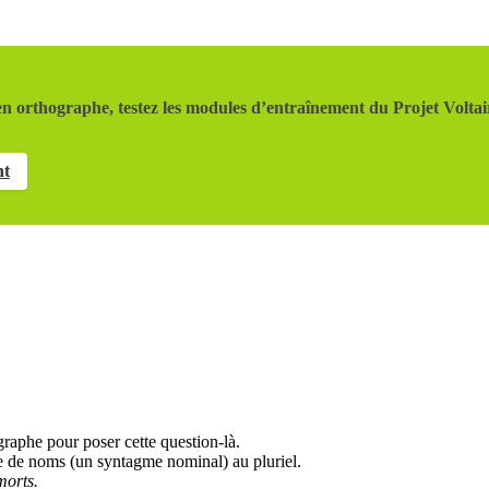
n orthographe, testez les modules d’entraînement du Projet Voltai
nt
ographe pour poser cette question-là.
 de noms (un syntagme nominal) au pluriel.
morts.