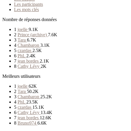
Les participants
Les mots clés
Nombre de réponses données
1
joelle
9.1K
2
Prince (archive)
7.6K
3
Tara
6.7K
4
Chambaron
3.1K
5
czardas
2.5K
6
PhL
2.4K
7
jean bordes
2.1K
8
Cathy Lévy
2K
Meilleurs utilisateurs
1
joelle
62K
2
Tara
50.2K
3
Chambaron
25.2K
4
PhL
23.5K
5
czardas
15.1K
6
Cathy Lévy
13.4K
7
jean bordes
12.6K
8
Bruno974
6.6K