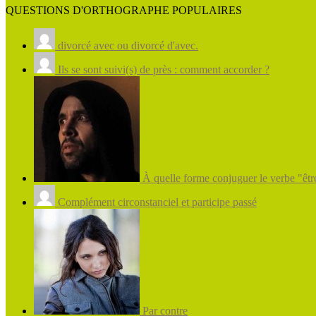
QUESTIONS D'ORTHOGRAPHE POPULAIRES
divorcé avec ou divorcé d'avec.
Ils se sont suivi(s) de près : comment accorder ?
À quelle forme conjuguer le verbe "être
Complément circonstanciel et participe passé
Par contre