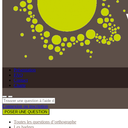
Présentation
FAQ
Contact
Charte
Connexion ou inscription
POSER UNE QUESTION
Toutes les questions d’orthographe
Les badges