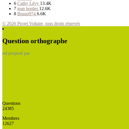
6
Cathy Lévy
13.4K
7
jean bordes
12.6K
8
Bruno974
6.6K
© 2026 Projet Voltaire, tous droits réservés
Question orthographe
est proposé par
Questions
24385
Membres
12627