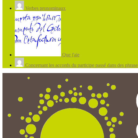
Verbes pronominaux
Que j'aie
Concernant les accords du participe passé dans des phrases