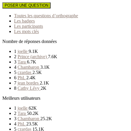
POSER UNE QUESTION
Toutes les questions d’orthographe
Les badges
Les participants
Les mots clés
Nombre de réponses données
1
joelle
9.1K
2
Prince (archive)
7.6K
3
Tara
6.7K
4
Chambaron
3.1K
5
czardas
2.5K
6
PhL
2.4K
7
jean bordes
2.1K
8
Cathy Lévy
2K
Meilleurs utilisateurs
1
joelle
62K
2
Tara
50.2K
3
Chambaron
25.2K
4
PhL
23.5K
5
czardas
15.1K