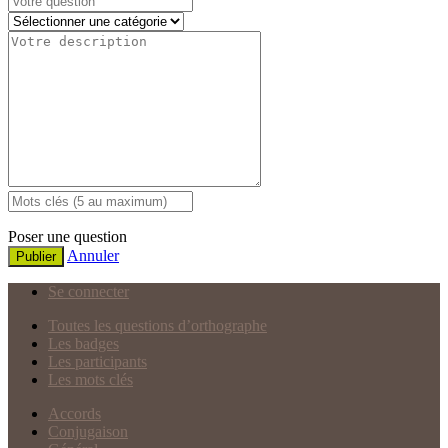
Poser une question
Annuler
Publier
Se connecter
Toutes les questions d’orthographe
Les badges
Les participants
Les mots clés
Accords
Conjugaison