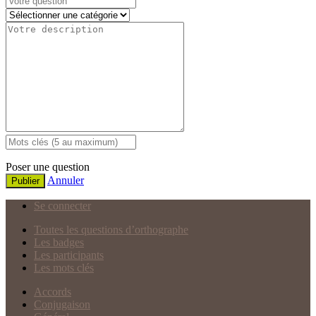
Poser une question
Annuler
Publier
Se connecter
Toutes les questions d’orthographe
Les badges
Les participants
Les mots clés
Accords
Conjugaison