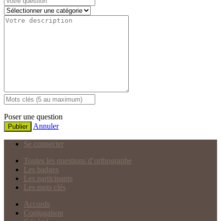
Poser une question
Annuler
Publier
Se connecter
Toutes les questions d’orthographe
Les badges
Les participants
Les mots clés
Accords
Conjugaison