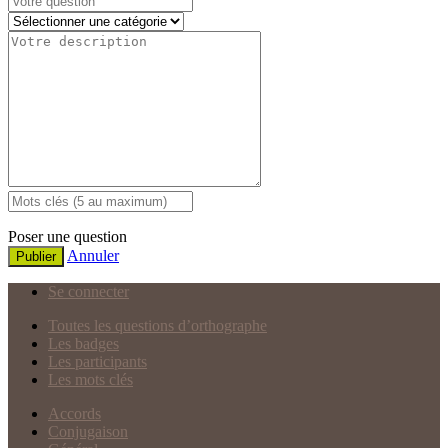
Poser une question
Annuler
Publier
Se connecter
Toutes les questions d’orthographe
Les badges
Les participants
Les mots clés
Accords
Conjugaison