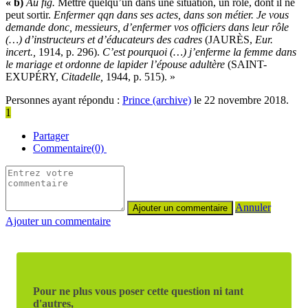
« b)
Au fig.
Mettre quelqu’un dans une situation, un rôle, dont il ne
peut sortir.
Enfermer qqn dans ses actes, dans son métier.
Je vous
demande donc, messieurs, d’enfermer vos officiers dans leur rôle
(…) d’instructeurs et d’éducateurs des cadres
(
JAURÈS
,
Eur.
incert.,
1914, p. 296).
C’est pourquoi (…) j’enferme la femme dans
le mariage et ordonne de lapider l’épouse adultère
(
SAINT-
EXUPÉRY
,
Citadelle,
1944, p. 515). »
Personnes ayant répondu :
Prince (archive)
le 22 novembre 2018.
1
Partager
Commentaire(0)
Annuler
Ajouter un commentaire
Pour ne plus vous poser cette question ni tant
d'autres,