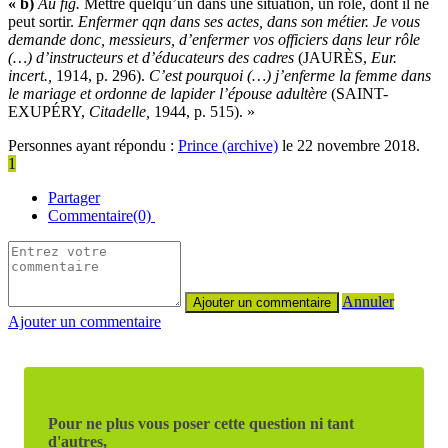
« b)
Au fig.
Mettre quelqu’un dans une situation, un rôle, dont il ne
peut sortir.
Enfermer qqn dans ses actes, dans son métier.
Je vous
demande donc, messieurs, d’enfermer vos officiers dans leur rôle
(…) d’instructeurs et d’éducateurs des cadres
(
JAURÈS
,
Eur.
incert.,
1914, p. 296).
C’est pourquoi (…) j’enferme la femme dans
le mariage et ordonne de lapider l’épouse adultère
(
SAINT-
EXUPÉRY
,
Citadelle,
1944, p. 515). »
Personnes ayant répondu :
Prince (archive)
le 22 novembre 2018.
1
Partager
Commentaire(0)
Annuler
Ajouter un commentaire
Pour ne plus vous poser cette question ni tant
d'autres,