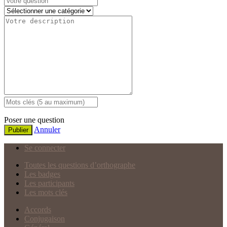
Poser une question
Annuler
Publier
Se connecter
Toutes les questions d’orthographe
Les badges
Les participants
Les mots clés
Accords
Conjugaison