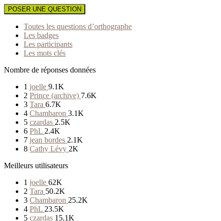
POSER UNE QUESTION
Toutes les questions d’orthographe
Les badges
Les participants
Les mots clés
Nombre de réponses données
1
joelle
9.1K
2
Prince (archive)
7.6K
3
Tara
6.7K
4
Chambaron
3.1K
5
czardas
2.5K
6
PhL
2.4K
7
jean bordes
2.1K
8
Cathy Lévy
2K
Meilleurs utilisateurs
1
joelle
62K
2
Tara
50.2K
3
Chambaron
25.2K
4
PhL
23.5K
5
czardas
15.1K