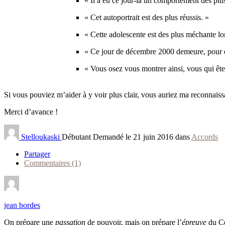
« Il a eu ce jour-là un comportement des plus
« Cet autoportrait est des plus réussis. »
« Cette adolescente est des plus méchante lo
« Ce jour de décembre 2000 demeure, pour e
« Vous osez vous montrer ainsi, vous qui ête
Si vous pouviez m’aider à y voir plus clair, vous auriez ma reconnaiss
Merci d’avance !
Stelloukaski
Débutant
Demandé le 21 juin 2016 dans
Accords
Partager
Commentaires (1)
jean bordes
On prépare une
passation
de pouvoir, mais on prépare l’
épreuve
du Cer