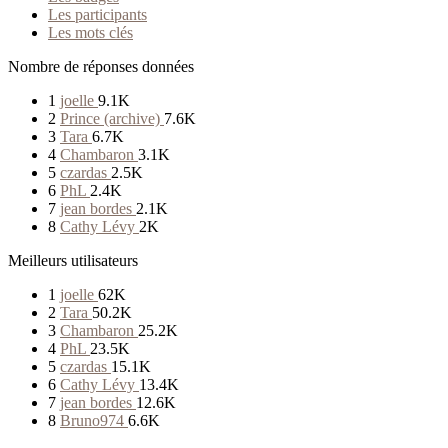
Les participants
Les mots clés
Nombre de réponses données
1
joelle
9.1K
2
Prince (archive)
7.6K
3
Tara
6.7K
4
Chambaron
3.1K
5
czardas
2.5K
6
PhL
2.4K
7
jean bordes
2.1K
8
Cathy Lévy
2K
Meilleurs utilisateurs
1
joelle
62K
2
Tara
50.2K
3
Chambaron
25.2K
4
PhL
23.5K
5
czardas
15.1K
6
Cathy Lévy
13.4K
7
jean bordes
12.6K
8
Bruno974
6.6K