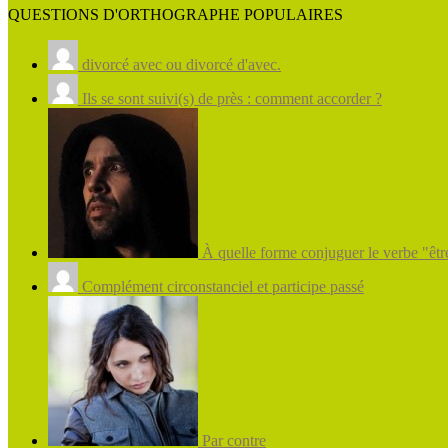
QUESTIONS D'ORTHOGRAPHE POPULAIRES
divorcé avec ou divorcé d'avec.
Ils se sont suivi(s) de près : comment accorder ?
À quelle forme conjuguer le verbe "être
Complément circonstanciel et participe passé
Par contre