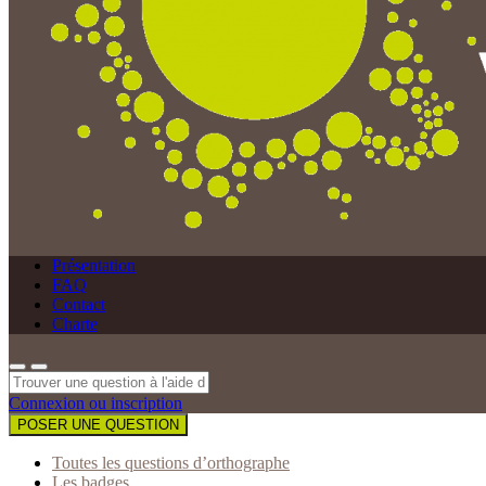
Présentation
FAQ
Contact
Charte
Connexion ou inscription
POSER UNE QUESTION
Toutes les questions d’orthographe
Les badges