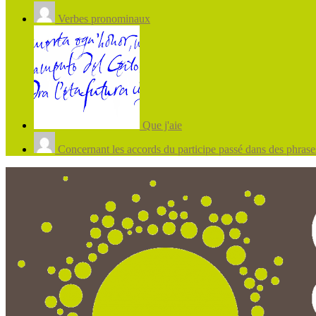
Verbes pronominaux
Que j'aie
Concernant les accords du participe passé dans des phrases