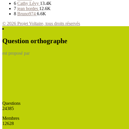
6
Cathy Lévy
13.4K
7
jean bordes
12.6K
8
Bruno974
6.6K
© 2026 Projet Voltaire, tous droits réservés
Question orthographe
est proposé par
Questions
24385
Membres
12628