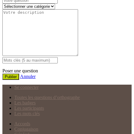
Poser une question
Annuler
Publier
Se connecter
Toutes les questions d’orthographe
Les badges
Les participants
Les mots clés
Accords
Conjugaison