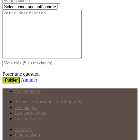
Poser une question
Annuler
Publier
Se connecter
Toutes les questions d’orthographe
Les badges
Les participants
Les mots clés
Accords
Conjugaison