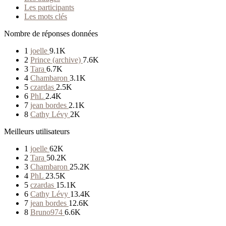
Les participants
Les mots clés
Nombre de réponses données
1
joelle
9.1K
2
Prince (archive)
7.6K
3
Tara
6.7K
4
Chambaron
3.1K
5
czardas
2.5K
6
PhL
2.4K
7
jean bordes
2.1K
8
Cathy Lévy
2K
Meilleurs utilisateurs
1
joelle
62K
2
Tara
50.2K
3
Chambaron
25.2K
4
PhL
23.5K
5
czardas
15.1K
6
Cathy Lévy
13.4K
7
jean bordes
12.6K
8
Bruno974
6.6K