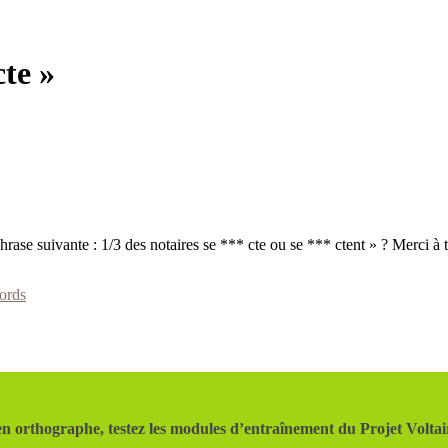
te »
hrase suivante : 1/3 des notaires se *** cte ou se *** ctent » ? Merci à
ords
n orthographe, testez les modules d’entraînement du Projet Voltai