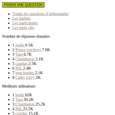
POSER UNE QUESTION
Toutes les questions d’orthographe
Les badges
Les participants
Les mots clés
Nombre de réponses données
1
joelle
9.1K
2
Prince (archive)
7.6K
3
Tara
6.7K
4
Chambaron
3.1K
5
czardas
2.5K
6
PhL
2.4K
7
jean bordes
2.1K
8
Cathy Lévy
2K
Meilleurs utilisateurs
1
joelle
62K
2
Tara
50.2K
3
Chambaron
25.2K
4
PhL
23.5K
5
czardas
15.1K