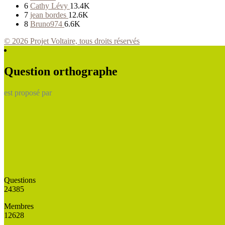
6
Cathy Lévy
13.4K
7
jean bordes
12.6K
8
Bruno974
6.6K
© 2026 Projet Voltaire, tous droits réservés
Question orthographe
est proposé par
Questions
24385
Membres
12628