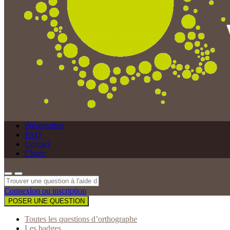
Présentation
FAQ
Contact
Charte
Connexion ou inscription
POSER UNE QUESTION
Toutes les questions d’orthographe
Les badges