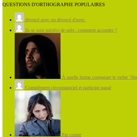
QUESTIONS D'ORTHOGRAPHE POPULAIRES
divorcé avec ou divorcé d'avec.
Ils se sont suivi(s) de près : comment accorder ?
À quelle forme conjuguer le verbe "être
Complément circonstanciel et participe passé
Par contre