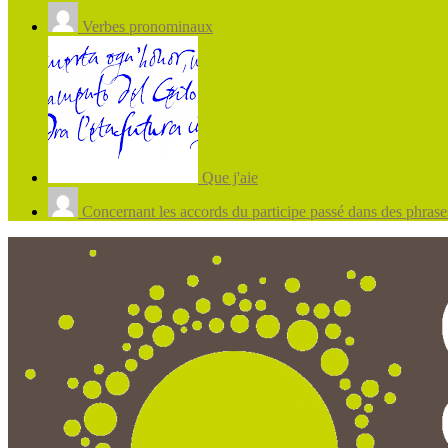
Verbes pronominaux
Que j'aie
Concernant les accords du participe passé dans des phrases