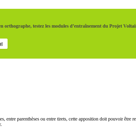
n orthographe, testez les modules d’entraînement du Projet Voltai
nt
, entre parenthèses ou entre tirets, cette apposition doit pouvoir être re
.