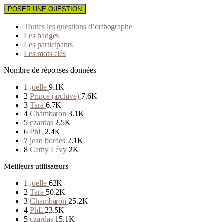
POSER UNE QUESTION
Toutes les questions d’orthographe
Les badges
Les participants
Les mots clés
Nombre de réponses données
1
joelle
9.1K
2
Prince (archive)
7.6K
3
Tara
6.7K
4
Chambaron
3.1K
5
czardas
2.5K
6
PhL
2.4K
7
jean bordes
2.1K
8
Cathy Lévy
2K
Meilleurs utilisateurs
1
joelle
62K
2
Tara
50.2K
3
Chambaron
25.2K
4
PhL
23.5K
5
czardas
15.1K