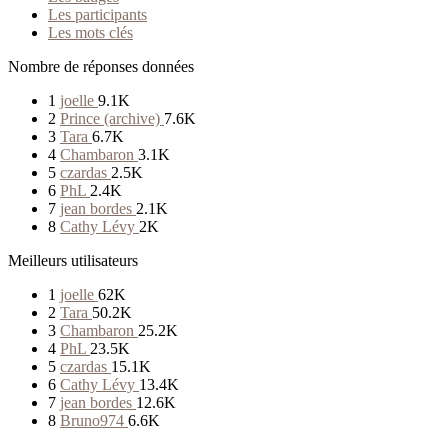
Les participants
Les mots clés
Nombre de réponses données
1
joelle
9.1K
2
Prince (archive)
7.6K
3
Tara
6.7K
4
Chambaron
3.1K
5
czardas
2.5K
6
PhL
2.4K
7
jean bordes
2.1K
8
Cathy Lévy
2K
Meilleurs utilisateurs
1
joelle
62K
2
Tara
50.2K
3
Chambaron
25.2K
4
PhL
23.5K
5
czardas
15.1K
6
Cathy Lévy
13.4K
7
jean bordes
12.6K
8
Bruno974
6.6K