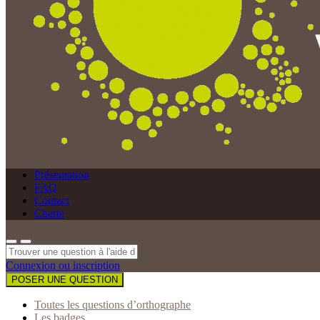
Présentation
FAQ
Contact
Charte
Connexion ou inscription
POSER UNE QUESTION
Toutes les questions d’orthographe
Les badges