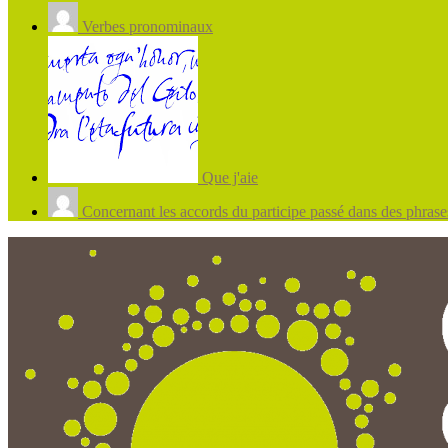
Verbes pronominaux
Que j'aie
Concernant les accords du participe passé dans des phrases