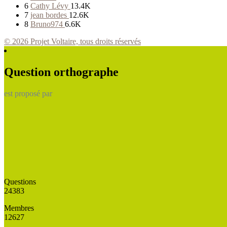
6
Cathy Lévy
13.4K
7
jean bordes
12.6K
8
Bruno974
6.6K
© 2026 Projet Voltaire, tous droits réservés
Question orthographe
est proposé par
Questions
24383
Membres
12627