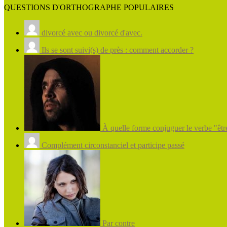
QUESTIONS D'ORTHOGRAPHE POPULAIRES
divorcé avec ou divorcé d'avec.
Ils se sont suivi(s) de près : comment accorder ?
À quelle forme conjuguer le verbe "être
Complément circonstanciel et participe passé
Par contre