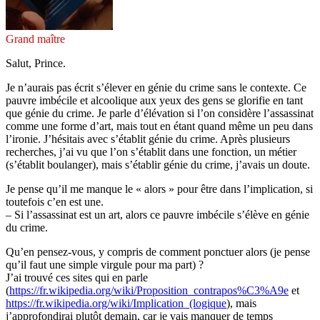
Grand maître
Salut, Prince.
Je n’aurais pas écrit s’élever en génie du crime sans le contexte. Ce
pauvre imbécile et alcoolique aux yeux des gens se glorifie en tant
que génie du crime. Je parle d’élévation si l’on considère l’assassinat
comme une forme d’art, mais tout en étant quand même un peu dans
l’ironie. J’hésitais avec s’établit génie du crime. Après plusieurs
recherches, j’ai vu que l’on s’établit dans une fonction, un métier
(s’établit boulanger), mais s’établir génie du crime, j’avais un doute.
Je pense qu’il me manque le « alors » pour être dans l’implication, si
toutefois c’en est une.
– Si l’assassinat est un art, alors ce pauvre imbécile s’élève en génie
du crime.
Qu’en pensez-vous, y compris de comment ponctuer alors (je pense
qu’il faut une simple virgule pour ma part) ?
J’ai trouvé ces sites qui en parle
(
https://fr.wikipedia.org/wiki/Proposition_contrapos%C3%A9e
et
https://fr.wikipedia.org/wiki/Implication_(logique
), mais
j’approfondirai plutôt demain, car je vais manquer de temps