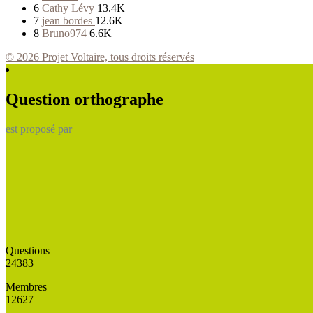
6
Cathy Lévy
13.4K
7
jean bordes
12.6K
8
Bruno974
6.6K
© 2026 Projet Voltaire, tous droits réservés
Question orthographe
est proposé par
Questions
24383
Membres
12627