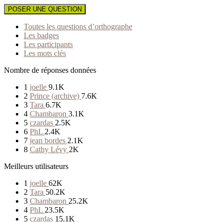
POSER UNE QUESTION
Toutes les questions d’orthographe
Les badges
Les participants
Les mots clés
Nombre de réponses données
1
joelle
9.1K
2
Prince (archive)
7.6K
3
Tara
6.7K
4
Chambaron
3.1K
5
czardas
2.5K
6
PhL
2.4K
7
jean bordes
2.1K
8
Cathy Lévy
2K
Meilleurs utilisateurs
1
joelle
62K
2
Tara
50.2K
3
Chambaron
25.2K
4
PhL
23.5K
5
czardas
15.1K