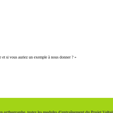
te et si vous auriez un exemple à nous donner ? »
n orthographe, testez les modules d’entraînement du Projet Voltai