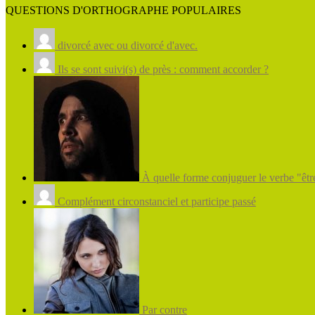
QUESTIONS D'ORTHOGRAPHE POPULAIRES
divorcé avec ou divorcé d'avec.
Ils se sont suivi(s) de près : comment accorder ?
À quelle forme conjuguer le verbe "être
Complément circonstanciel et participe passé
Par contre