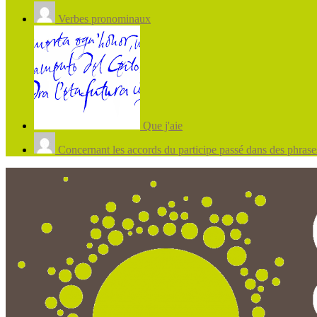
Verbes pronominaux
Que j'aie
Concernant les accords du participe passé dans des phrases