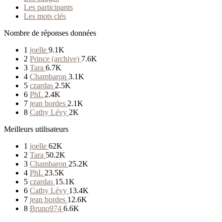
Les participants
Les mots clés
Nombre de réponses données
1
joelle
9.1K
2
Prince (archive)
7.6K
3
Tara
6.7K
4
Chambaron
3.1K
5
czardas
2.5K
6
PhL
2.4K
7
jean bordes
2.1K
8
Cathy Lévy
2K
Meilleurs utilisateurs
1
joelle
62K
2
Tara
50.2K
3
Chambaron
25.2K
4
PhL
23.5K
5
czardas
15.1K
6
Cathy Lévy
13.4K
7
jean bordes
12.6K
8
Bruno974
6.6K