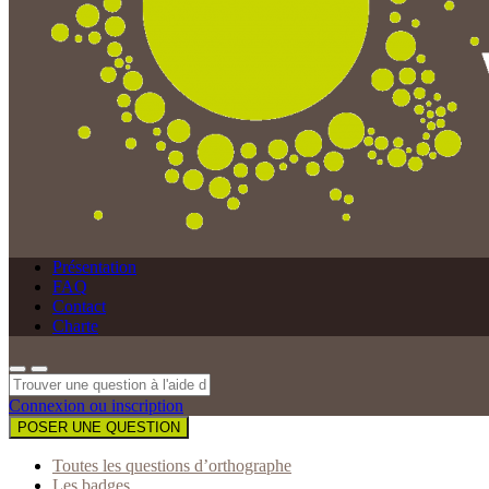
Présentation
FAQ
Contact
Charte
Connexion ou inscription
POSER UNE QUESTION
Toutes les questions d’orthographe
Les badges