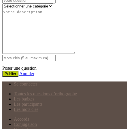
Poser une question
Annuler
Publier
Se connecter
Toutes les questions d’orthographe
Les badges
Les participants
Les mots clés
Accords
Conjugaison