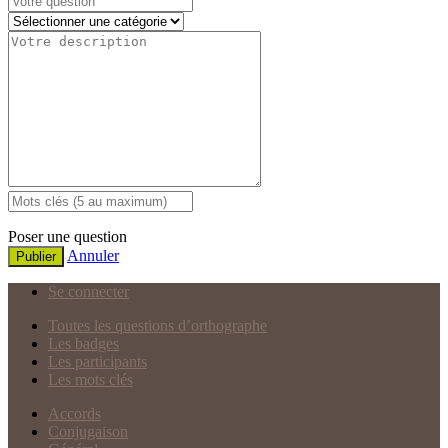
Poser une question
Annuler
Publier
Se connecter
Toutes les questions d’orthographe
Les badges
Les participants
Les mots clés
Accords
Conjugaison