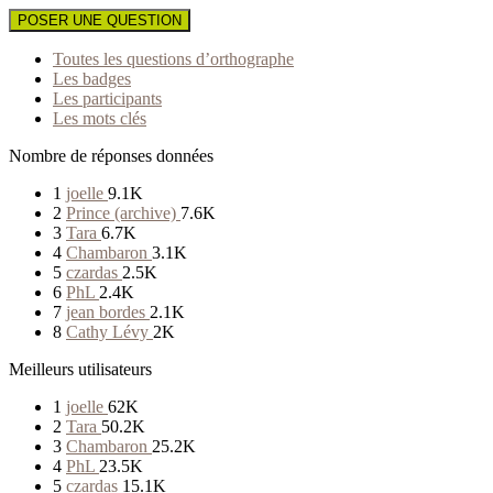
POSER UNE QUESTION
Toutes les questions d’orthographe
Les badges
Les participants
Les mots clés
Nombre de réponses données
1
joelle
9.1K
2
Prince (archive)
7.6K
3
Tara
6.7K
4
Chambaron
3.1K
5
czardas
2.5K
6
PhL
2.4K
7
jean bordes
2.1K
8
Cathy Lévy
2K
Meilleurs utilisateurs
1
joelle
62K
2
Tara
50.2K
3
Chambaron
25.2K
4
PhL
23.5K
5
czardas
15.1K