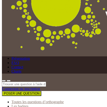
Présentation
FAQ
Contact
Charte
Connexion ou inscription
POSER UNE QUESTION
Toutes les questions d’orthographe
Les badges