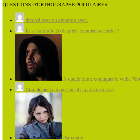
QUESTIONS D'ORTHOGRAPHE POPULAIRES
divorcé avec ou divorcé d'avec.
Ils se sont suivi(s) de près : comment accorder ?
À quelle forme conjuguer le verbe "être
Complément circonstanciel et participe passé
Par contre