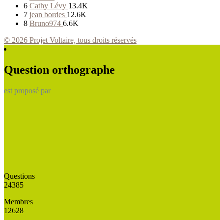
6
Cathy Lévy
13.4K
7
jean bordes
12.6K
8
Bruno974
6.6K
© 2026 Projet Voltaire, tous droits réservés
Question orthographe
est proposé par
Questions
24385
Membres
12628