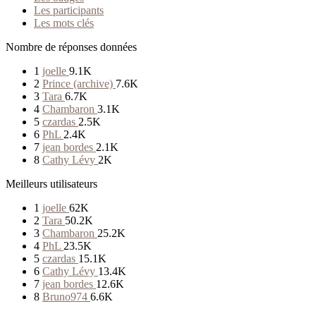
Les participants
Les mots clés
Nombre de réponses données
1
joelle
9.1K
2
Prince (archive)
7.6K
3
Tara
6.7K
4
Chambaron
3.1K
5
czardas
2.5K
6
PhL
2.4K
7
jean bordes
2.1K
8
Cathy Lévy
2K
Meilleurs utilisateurs
1
joelle
62K
2
Tara
50.2K
3
Chambaron
25.2K
4
PhL
23.5K
5
czardas
15.1K
6
Cathy Lévy
13.4K
7
jean bordes
12.6K
8
Bruno974
6.6K