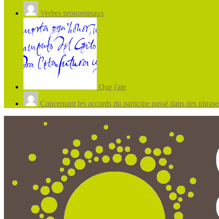
Verbes pronominaux
Que j'aie
Concernant les accords du participe passé dans des phrases