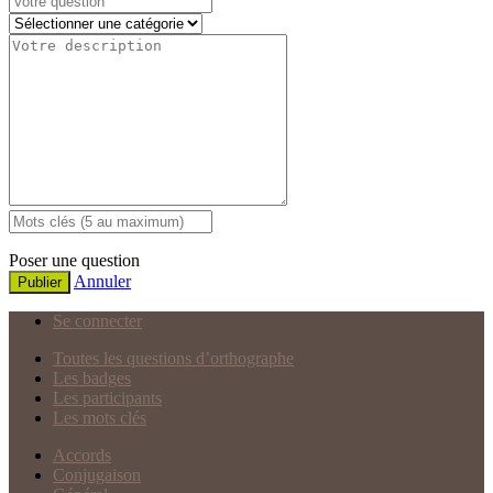
Poser une question
Annuler
Publier
Se connecter
Toutes les questions d’orthographe
Les badges
Les participants
Les mots clés
Accords
Conjugaison