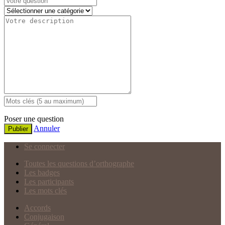
Poser une question
Annuler
Publier
Se connecter
Toutes les questions d’orthographe
Les badges
Les participants
Les mots clés
Accords
Conjugaison