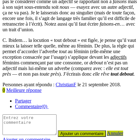
pas le considérer comme un adjectif se rapportant non à
faisons
mais
à son sujet sous-entendu soit
nous
— esayez avec un autre adjectif,
ça ne va pas). Je le laisserais donc au singulier (mais de toute façon,
encore une fois, il s’agit de langage très familier qu’il est difficile de
retranscrire à l’écrit). Notez aussi qu’il faut écrire
faisons-en
… avec
un trait d’union.
C. Ibidem… la locution « tout debout » est figée, je pense qu’il vaut
mieux la laisser telle quelle, même au féminin. De plus, la règle qui
permet d’accorder l’adverbe
tout
au féminin (elle-même une
exception consacrée par l’usage) s’applique devant les
adjectifs
féminins commençant par une consonne, or
debout
n’est pas un
adjectif mais lui-même un adverbe (comparez avec :
elle est tout
près
— et non pas
toute près
). J’écrirais donc
elle rêve
tout debout
.
Personnes ayant répondu :
ChristianF
le 21 septembre 2018.
0
Meilleure réponse
Partager
Commentaire(0)
Annuler
Ajouter un commentaire